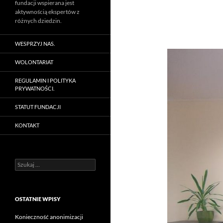
fundacji wspierana jest
aktywnością ekspertów z
różnych dziedzin.
WESPRZYJ NAS.
WOLONTARIAT
REGULAMIN I POLITYKA
PRYWATNOŚCI.
STATUT FUNDACJI
KONTAKT
Szukaj:
OSTATNIE WPISY
Konieczność anonimizacji