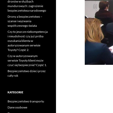
dronów w służbach
mundurowych: zagrożenie
bezpieczeństwa narodowego
Drony a bezpieczeństwo –
szanse i wyzwania
współczesnego świata
Czy to jeszcze niekompetencja
i nieudolność czy już próba
oszukania klienta w
autoryzowanym serwisie
Toyoty? Część 2.
Czy w autoryzowanym
serwisie Toyoty klient może
czuć się bezpiecznie? Część 1.
Bezpieczeństwo dzieci przez
cały rok
KATEGORIE
Bezpieczeństwo transportu
Dane osobowe