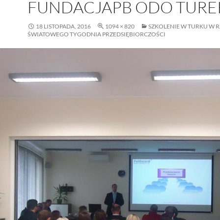
FUNDACJAPB ODO TURE
18 LISTOPADA, 2016
1094 × 820
SZKOLENIE W TURKU W 
ŚWIATOWEGO TYGODNIA PRZEDSIĘBIORCZOŚCI