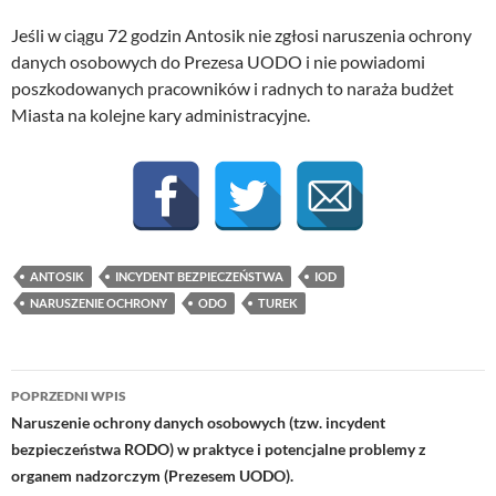
Jeśli w ciągu 72 godzin Antosik nie zgłosi naruszenia ochrony
danych osobowych do Prezesa UODO i nie powiadomi
poszkodowanych pracowników i radnych to naraża budżet
Miasta na kolejne kary administracyjne.
ANTOSIK
INCYDENT BEZPIECZEŃSTWA
IOD
NARUSZENIE OCHRONY
ODO
TUREK
Nawigacja
POPRZEDNI WPIS
wpisu
Naruszenie ochrony danych osobowych (tzw. incydent
bezpieczeństwa RODO) w praktyce i potencjalne problemy z
organem nadzorczym (Prezesem UODO).