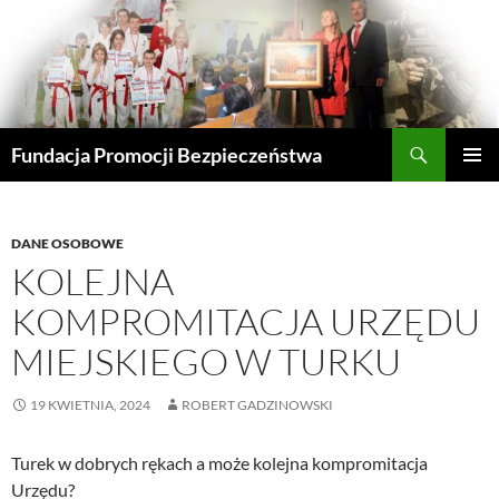
Przejdź
do
treści
Szukaj
Fundacja Promocji Bezpieczeństwa
MENU
GŁÓWN
DANE OSOBOWE
KOLEJNA
KOMPROMITACJA URZĘDU
MIEJSKIEGO W TURKU
19 KWIETNIA, 2024
ROBERT GADZINOWSKI
Turek w dobrych rękach a może kolejna kompromitacja
Urzędu?