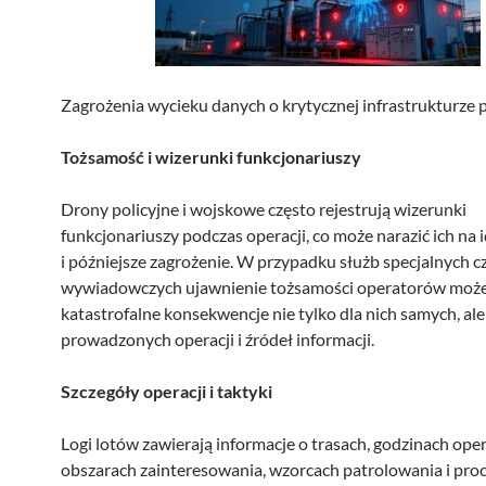
Zagrożenia wycieku danych o krytycznej infrastrukturze 
Tożsamość i wizerunki funkcjonariuszy
Drony policyjne i wojskowe często rejestrują wizerunki
funkcjonariuszy podczas operacji, co może narazić ich na 
i późniejsze zagrożenie. W przypadku służb specjalnych c
wywiadowczych ujawnienie tożsamości operatorów może
katastrofalne konsekwencje nie tylko dla nich samych, ale 
prowadzonych operacji i źródeł informacji.
Szczegóły operacji i taktyki
Logi lotów zawierają informacje o trasach, godzinach opera
obszarach zainteresowania, wzorcach patrolowania i pro