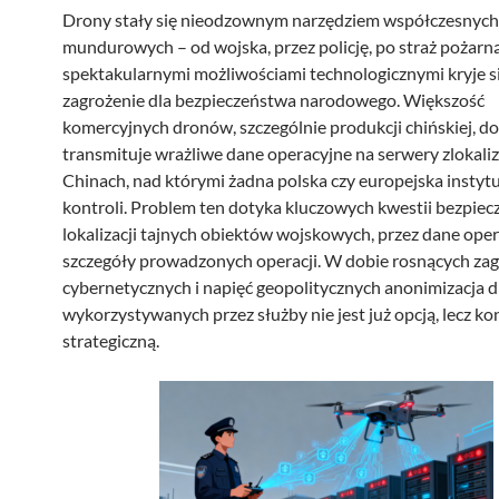
Drony stały się nieodzownym narzędziem współczesnych
mundurowych – od wojska, przez policję, po straż pożarną
spektakularnymi możliwościami technologicznymi kryje 
zagrożenie dla bezpieczeństwa narodowego. Większość
komercyjnych dronów, szczególnie produkcji chińskiej, d
transmituje wrażliwe dane operacyjne na serwery zlokal
Chinach, nad którymi żadna polska czy europejska instytu
kontroli. Problem ten dotyka kluczowych kwestii bezpiec
lokalizacji tajnych obiektów wojskowych, przez dane ope
szczegóły prowadzonych operacji. W dobie rosnących za
cybernetycznych i napięć geopolitycznych anonimizacja
wykorzystywanych przez służby nie jest już opcją, lecz ko
strategiczną.