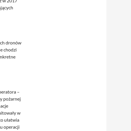
uż w 2017
ających
ych dronów
e chodzi
onkretne
peratora –
ży pożarnej
lacje
mitowały w
co ułatwia
u operacji