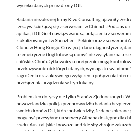
wycieku danych przez drony DJI.
Badania niezależnej firmy Kivu Consulting ujawniły, że d
rzeczywiście łączą się z serwerami w Chinach. Podczas u
aplikacji DJI Go 4 nawiązywane są połączenia z serweram
zlokalizowanymi w Shenzhen i Pekinie oraz z serwerami A
Cloud w Hong Kongu. Co więcej, dane diagnostyczne, da
telemetryczne i logi lotów są domyślnie wysyłane na te s
chińskie. Choć użytkownicy teoretycznie mogą kontrolo
przekazywanie niektórych danych, wymaga to świadomoś
zagrożenia oraz aktywnego wyłączenia połączenia inter
przełączenia urządzenia w tryb lokalny.
Problem ten dotyczy nie tylko Stanów Zjednoczonych. W
nowozelandzka policja przeprowadziła badania bezpiecz
swoich dronów DJI, które potwierdziły, że dane zbierane 
mogą być przesyłane na serwery Alibaba dostępne dla ch
rządu. Australijskie i nowozelandzkie siły zbrojne zakazał