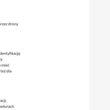
przez drony
identyfikację
zy
 mieć
też dla
cji,
cedurach