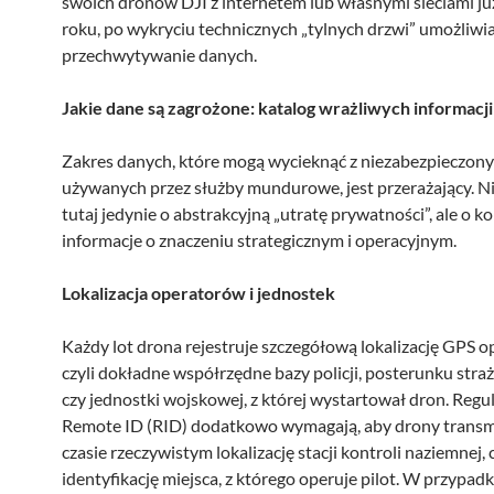
swoich dronów DJI z internetem lub własnymi sieciami j
roku, po wykryciu technicznych „tylnych drzwi” umożliwi
przechwytywanie danych.
Jakie dane są zagrożone: katalog wrażliwych informacji
Zakres danych, które mogą wycieknąć z niezabezpieczon
używanych przez służby mundurowe, jest przerażający. Ni
tutaj jedynie o abstrakcyjną „utratę prywatności”, ale o k
informacje o znaczeniu strategicznym i operacyjnym.
Lokalizacja operatorów i jednostek
Każdy lot drona rejestruje szczegółową lokalizację GPS o
czyli dokładne współrzędne bazy policji, posterunku stra
czy jednostki wojskowej, z której wystartował dron. Regu
Remote ID (RID) dodatkowo wymagają, aby drony trans
czasie rzeczywistym lokalizację stacji kontroli naziemnej, 
identyfikację miejsca, z którego operuje pilot. W przypadk