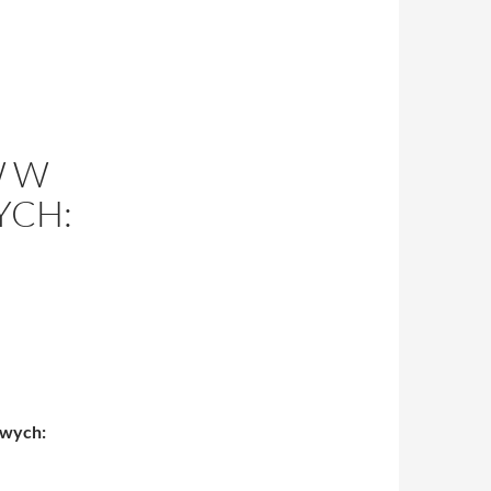
W W
YCH:
owych: