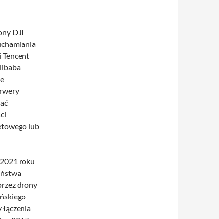
rony DJI
ruchamiania
i Tencent
libaba
ne
erwery
wać
ci
netowego lub
 2021 roku
eństwa
przez drony
ińskiego
y łączenia