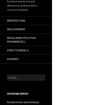
fundacji wspierana jest
aktywnością ekspertów z
różnych dziedzin.
WESPRZYJ NAS.
WOLONTARIAT
REGULAMIN I POLITYKA
PRYWATNOŚCI.
STATUT FUNDACJI
KONTAKT
Szukaj:
OSTATNIE WPISY
Konieczność anonimizacji