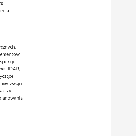
żb
zenia
ycznych,
elementów
spekcji –
ane LiDAR,
yczące
nserwacji i
wa czy
 planowania