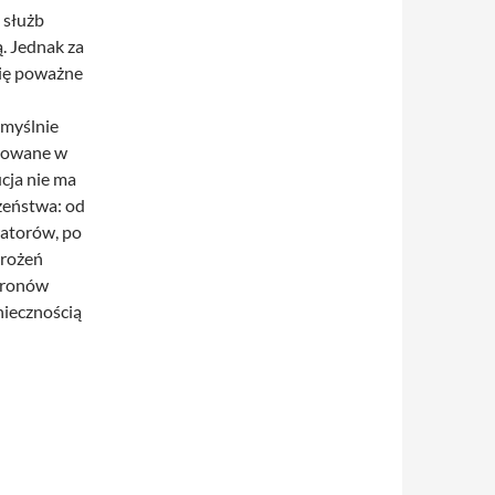
 służb
. Jednak za
się poważne
omyślnie
izowane w
cja nie ma
zeństwa: od
ratorów, po
grożeń
 dronów
niecznością