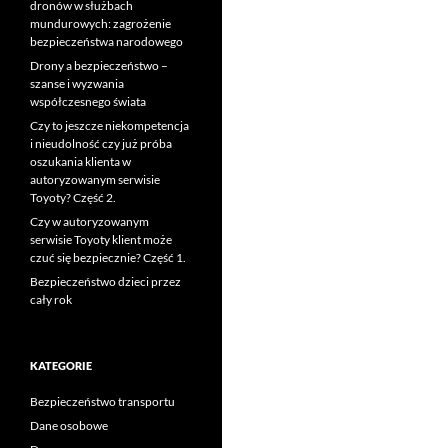
dronów w służbach
mundurowych: zagrożenie
bezpieczeństwa narodowego
Drony a bezpieczeństwo –
szanse i wyzwania
współczesnego świata
Czy to jeszcze niekompetencja
i nieudolność czy już próba
oszukania klienta w
autoryzowanym serwisie
Toyoty? Część 2.
Czy w autoryzowanym
serwisie Toyoty klient może
czuć się bezpiecznie? Część 1.
Bezpieczeństwo dzieci przez
cały rok
KATEGORIE
Bezpieczeństwo transportu
Dane osobowe