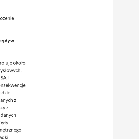
rożenie
rzepływ
roluje około
ysłowych,
SA i
konsekwencje
adzie
danych z
cy z
 danych
były
nętrznego
adki