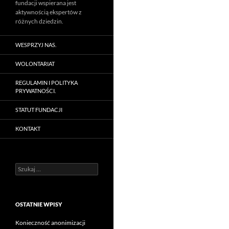
fundacji wspierana jest
aktywnością ekspertów z
różnych dziedzin.
WESPRZYJ NAS.
WOLONTARIAT
REGULAMIN I POLITYKA
PRYWATNOŚCI.
STATUT FUNDACJI
KONTAKT
Szukaj:
OSTATNIE WPISY
Konieczność anonimizacji