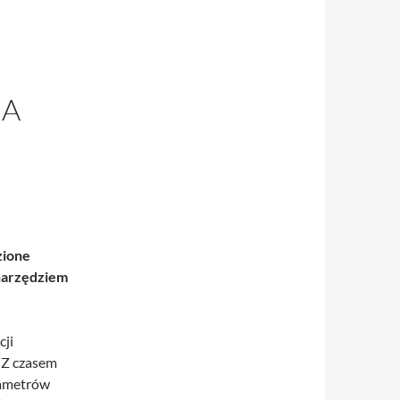
 A
zione
 narzędziem
cji
 Z czasem
rametrów