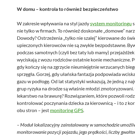
W domu – kontrola to również bezpieczeństwo
W zakresie wpływania na styl jazdy
system monitoringu
s
nie tylko w firmach. To również doskonałe „domowe” narz
Dowody? Ostrzeżenia „tylko nie szalej” kierowane do świ
upieczonych kierowców nie są zwykle bezpodstawne. Byw
podczas samotnych (czyli bez taty lub mamy) przejażdżek
wyciskają z wozu rodziców ostatnie konie mechaniczne. Pó
gdy kończy się na zgrzycie nieumiejętnie wrzucanych bieg
sprzęgła. Gorzej, gdy ułańska fantazja podpowiada wcisk
gazu w podłogę. Od lat statystyki wskazują, że jedną z na
grup ryzyka na drodze są właśnie młodzi zmotoryzowani. 
lekarstwo na brawurę? Rozwiązaniem, które pozwoli rodz
kontrolować poczynania dziecka za kierownicą – i to z kor
obu stron – jest
monitoring GPS
.
– Moduł lokalizacyjny zainstalowany w samochodzie umożli
monitorowanie pozycji pojazdu, jego prędkości, liczby gwałt