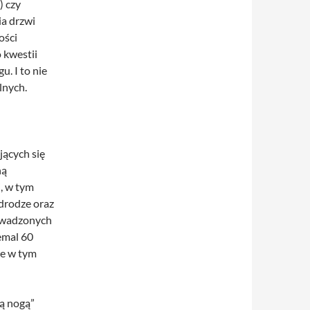
) czy
ia drzwi
ości
 kwestii
. I to nie
lnych.
ących się
ną
, w tym
drodze oraz
rowadzonych
emal 60
ne w tym
ą nogą”