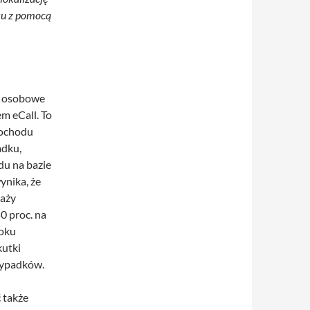
cku z pomocą
a osobowe
m eCall. To
ochodu
adku,
du na bazie
nika, że
raży
50 proc. na
roku
kutki
zypadków.
 także