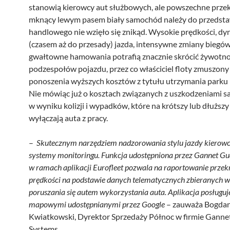
stanowią kierowcy aut służbowych, ale powszechne przek
mknący lewym pasem biały samochód należy do przedsta
handlowego nie wzięło się znikąd. Wysokie prędkości, d
(czasem aż do przesady) jazda, intensywne zmiany biegów
gwałtowne hamowania potrafią znacznie skrócić żywotn
podzespołów pojazdu, przez co właściciel floty zmuszony 
ponoszenia wyższych kosztów z tytułu utrzymania parku
Nie mówiąc już o kosztach związanych z uszkodzeniami
w wyniku kolizji i wypadków, które na krótszy lub dłuższy
wyłączają auta z pracy.
–
Skutecznym narzędziem nadzorowania stylu jazdy kierow
systemy monitoringu. Funkcja udostępniona przez Gannet G
w ramach aplikacji Eurofleet pozwala na raportowanie przek
prędkości na podstawie danych telematycznych zbieranych w
poruszania się autem wykorzystania auta. Aplikacja posługuj
mapowymi udostępnianymi przez Google
– zauważa Bogda
Kwiatkowski, Dyrektor Sprzedaży Północ w firmie Ganne
Systems.