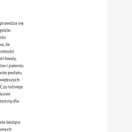
prawdza się
ędzie.
eżo
a, że
 młodzi
ł biedy,
ów i paleniu
anie pedału
jwiększych
Czy istnieje
icowi
zyścią dla
wia bieżące
ownych