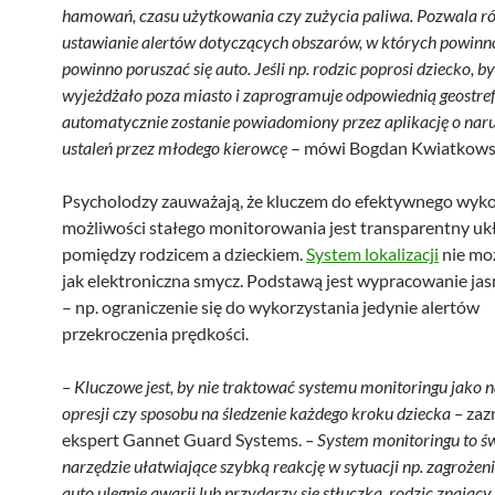
hamowań, czasu użytkowania czy zużycia paliwa. Pozwala r
ustawianie alertów dotyczących obszarów, w których powinno
powinno poruszać się auto. Jeśli np. rodzic poprosi dziecko, by
wyjeżdżało poza miasto i zaprogramuje odpowiednią geostref
automatycznie zostanie powiadomiony przez aplikację o nar
ustaleń przez młodego kierowcę
– mówi Bogdan Kwiatkows
Psycholodzy zauważają, że kluczem do efektywnego wyko
możliwości stałego monitorowania jest transparentny uk
pomiędzy rodzicem a dzieckiem.
System lokalizacji
nie moż
jak elektroniczna smycz. Podstawą jest wypracowanie ja
– np. ograniczenie się do wykorzystania jedynie alertów
przekroczenia prędkości.
– Kluczowe jest, by nie traktować systemu monitoringu jako 
opresji czy sposobu na śledzenie każdego kroku dziecka –
zaz
ekspert Gannet Guard Systems.
– System monitoringu to ś
narzędzie ułatwiające szybką reakcję w sytuacji np. zagrożeni
auto ulegnie awarii lub przydarzy się stłuczka, rodzic znający