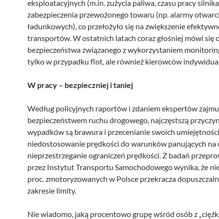
eksploatacyjnych (m.in. zużycia paliwa, czasu pracy silnika
zabezpieczenia przewożonego towaru (np. alarmy otwarc
ładunkowych), co przełożyło się na zwiększenie efektywn
transportów. W ostatnich latach coraz głośniej mówi się o
bezpieczeństwa związanego z wykorzystaniem monitoringu
tylko w przypadku flot, ale również kierowców indywidua
W pracy – bezpieczniej i taniej
Według policyjnych raportów i zdaniem ekspertów zajmuj
bezpieczeństwem ruchu drogowego, najczęstszą przyczy
wypadków są brawura i przecenianie swoich umiejętności
niedostosowanie prędkości do warunków panujących na 
nieprzestrzeganie ograniczeń prędkości. Z badań przep
przez Instytut Transportu Samochodowego wynika, że ni
proc. zmotoryzowanych w Polsce przekracza dopuszczal
zakresie limity.
Nie wiadomo, jaką procentowo grupę wśród osób z „ciężk