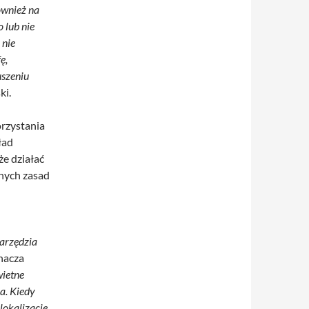
ównież na
 lub nie
 nie
ę,
uszeniu
ki.
rzystania
ład
e działać
snych zasad
narzędzia
nacza
wietne
a. Kiedy
 lokalizację