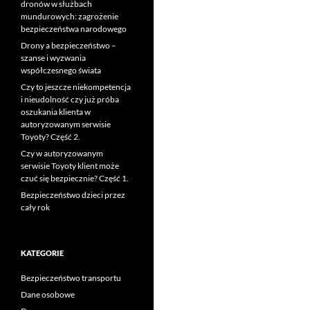
dronów w służbach
mundurowych: zagrożenie
bezpieczeństwa narodowego
Drony a bezpieczeństwo –
szanse i wyzwania
współczesnego świata
Czy to jeszcze niekompetencja
i nieudolność czy już próba
oszukania klienta w
autoryzowanym serwisie
Toyoty? Część 2.
Czy w autoryzowanym
serwisie Toyoty klient może
czuć się bezpiecznie? Część 1.
Bezpieczeństwo dzieci przez
cały rok
KATEGORIE
Bezpieczeństwo transportu
Dane osobowe