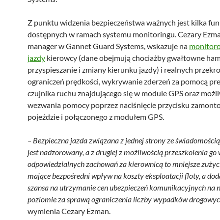
Z punktu widzenia bezpieczeństwa ważnych jest kilka fun
dostępnych w ramach systemu monitoringu. Cezary Ezm
manager w Gannet Guard Systems, wskazuje na
monitoro
jazdy
kierowcy (dane obejmują chociażby gwałtowne ha
przyspieszanie i zmiany kierunku jazdy) i realnych przekr
ograniczeń prędkości, wykrywanie zderzeń za pomocą pr
czujnika ruchu znajdującego się w module GPS oraz możl
wezwania pomocy poprzez naciśnięcie przycisku zamon
pojeździe i połączonego z modułem GPS.
– Bezpieczna jazda związana z jednej strony ze świadomością
jest nadzorowany, a z drugiej z możliwością przeszkolenia go 
odpowiedzialnych zachowań za kierownicą to mniejsze zużyc
mające bezpośredni wpływ na koszty eksploatacji floty, a do
szansa na utrzymanie cen ubezpieczeń komunikacyjnych na 
poziomie za sprawą ograniczenia liczby wypadków drogowych 
wymienia Cezary Ezman.