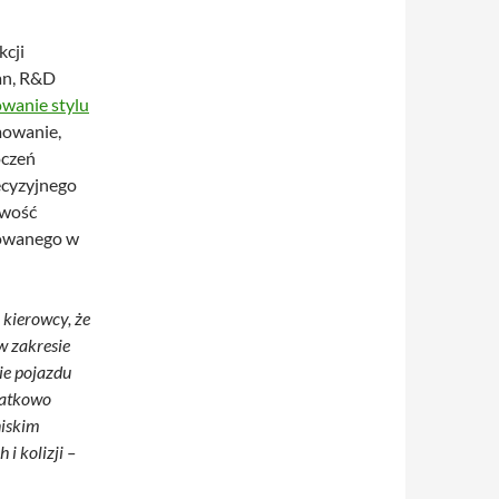
kcji
an, R&D
wanie stylu
mowanie,
oczeń
ecyzyjnego
iwość
towanego w
 kierowcy, że
w zakresie
ie pojazdu
datkowo
niskim
i kolizji –