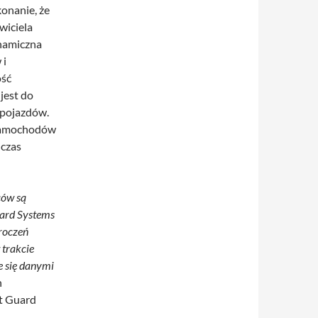
onanie, że
wiciela
ynamiczna
 i
ość
jest do
 pojazdów.
 samochodów
 czas
ców są
uard Systems
roczeń
 trakcie
e się danymi
n
t Guard