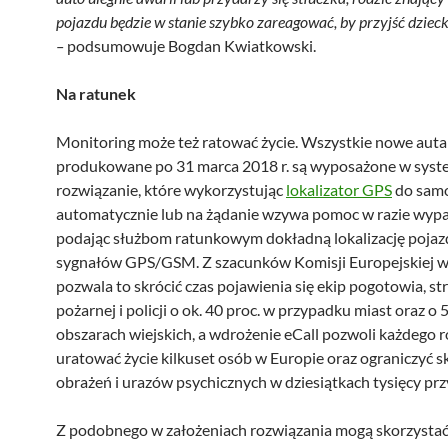
pojazdu będzie w stanie szybko zareagować, by przyjść dzie
–
podsumowuje Bogdan Kwiatkowski.
Na ratunek
Monitoring może też ratować życie. Wszystkie nowe aut
produkowane po 31 marca 2018 r. są wyposażone w syste
rozwiązanie, które wykorzystując
lokalizator GPS
do sam
automatycznie lub na żądanie wzywa pomoc w razie wyp
podając służbom ratunkowym dokładną lokalizację pojaz
sygnałów GPS/GSM. Z szacunków Komisji Europejskiej wy
pozwala to skrócić czas pojawienia się ekip pogotowia, st
pożarnej i policji o ok. 40 proc. w przypadku miast oraz o 
obszarach wiejskich, a wdrożenie eCall pozwoli każdego 
uratować życie kilkuset osób w Europie oraz ograniczyć s
obrażeń i urazów psychicznych w dziesiątkach tysięcy pr
Z podobnego w założeniach rozwiązania mogą skorzystać