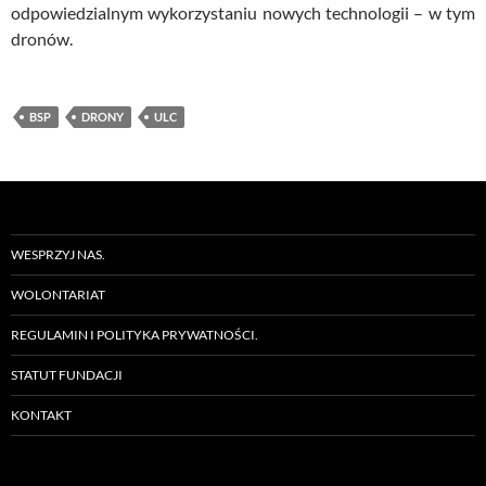
odpowiedzialnym wykorzystaniu nowych technologii – w tym
dronów.
BSP
DRONY
ULC
WESPRZYJ NAS.
WOLONTARIAT
REGULAMIN I POLITYKA PRYWATNOŚCI.
STATUT FUNDACJI
KONTAKT