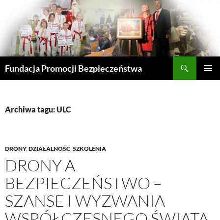
Przejdź
do
treści
Szukaj
Fundacja Promocji Bezpieczeństwa
MENU
GŁÓWN
Archiwa tagu: ULC
DRONY
,
DZIAŁALNOŚĆ
,
SZKOLENIA
DRONY A
BEZPIECZEŃSTWO –
SZANSE I WYZWANIA
WSPÓŁCZESNEGO ŚWIATA