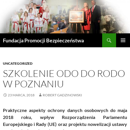
Przejdź
do
treści
Szukaj
Fundacja Promocji Bezpieczeństwa
MENU
GŁÓWN
UNCATEGORIZED
SZKOLENIE ODO DO RODO
W POZNANIU
23 MARCA, 2018
ROBERT GADZINOWSKI
Praktyczne aspekty ochrony danych osobowych do maja
2018 roku, wpływ Rozporządzenia Parlamentu
Europejskiego i Rady (UE) oraz projektu nowelizacji ustawy