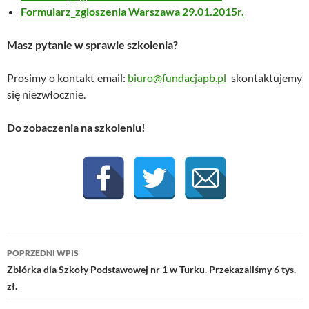
Formularz_zgloszenia Warszawa 29.01.2015r
.
Masz pytanie w sprawie szkolenia?
Prosimy o kontakt email:
biuro@fundacjapb.pl
skontaktujemy
się niezwłocznie.
Do zobaczenia na szkoleniu!
Nawigacja
POPRZEDNI WPIS
wpisu
Zbiórka dla Szkoły Podstawowej nr 1 w Turku. Przekazaliśmy 6 tys.
zł.