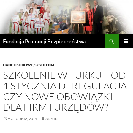
Przejdź
do
treści
Szukaj
Fundacja Promocji Bezpieczeństwa
MENU
GŁÓWN
DANE OSOBOWE
,
SZKOLENIA
SZKOLENIE W TURKU – OD
1 STYCZNIA DEREGULACJA
CZY NOWE OBOWIĄZKI
DLA FIRM I URZĘDÓW?
9 GRUDNIA, 2014
ADMIN