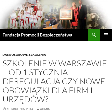
Przejdź
do
treści
Szukaj
Fundacja Promocji Bezpieczeństwa
MENU
GŁÓWN
DANE OSOBOWE
,
SZKOLENIA
SZKOLENIE W WARSZAWIE
– OD 1 STYCZNIA
DEREGULACJA CZY NOWE
OBOWIĄZKI DLA FIRM I
URZĘDÓW?
10 GRUDNIA, 2014
ADMIN