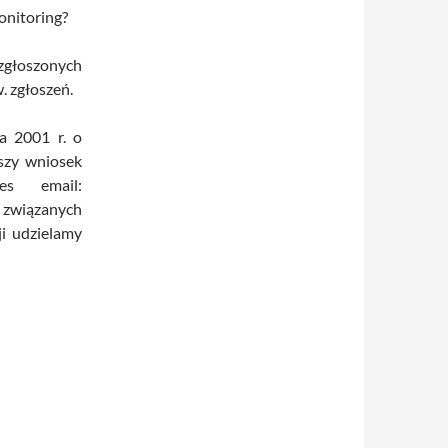
onitoring?
zgłoszonych
. zgłoszeń.
a 2001 r. o
jszy wniosek
s email:
związanych
ji udzielamy