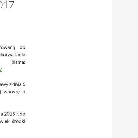
017
rowaną do
korzystania
 pisma:
/
tawy z dnia 6
ej wnoszę o
ia 2015 r. do
wiek środki