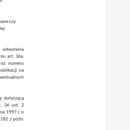
ch
nane czy
iej
o odwołania
iu art. 36a.
oraz numeru
ublikacji na
wentualnych
ę dotyczącą
. 36 ust. 2
ia 1997 r. o
1182 z późn.