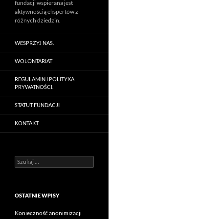
fundacji wspierana jest
aktywnością ekspertów z
różnych dziedzin.
WESPRZYJ NAS.
WOLONTARIAT
REGULAMIN I POLITYKA
PRYWATNOŚCI.
STATUT FUNDACJI
KONTAKT
Szukaj:
OSTATNIE WPISY
Konieczność anonimizacji