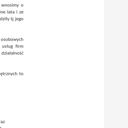
o wnosimy o
ne lata i ze
iły tj. jego
h osobowych
 usług firm
ziałalność
ętrznych to
raz