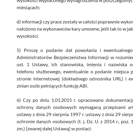
wysokości wypłaconego wynagrodzenia w poszczególny
miesiącach;
d) informacji czy prace zostały w całości poprawnie wyko
nałożono na wykonawców kary umowne, jeśli tak to w jak
wysokości.
5) Proszę o podanie dat powołania i ewentualneg
Administratorów Bezpieczeństwa Informacji w rozumien
ust. 1 Ustawy, ich stanowiska, imienia i nazwiska 
telefonu służbowego, ewentualnie o podanie miejsca p
stronie internetowej (dokładnego odnośnika URL) i e
zmian osób pełniących funkcję ABI.
6) Czy po dniu 1.01.2015 r. opracowano dokumentacj
ochrony danych osobowych wymaganą przepisami art
ustawy z dnia 29 sierpnia 1997 r. ustawy z dnia 29 sierpn
ochronie danych osobowych (t. j. Dz. U. z 2014 r., poz. 
zm.) [zwanej dalej Ustawą] w postaci: