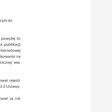
ącym do
 powyżej to
a publikacji
internetowej
ikowania na
onicznej ww.
ował rejestr
kt 2 Ustawy.
ował za rok