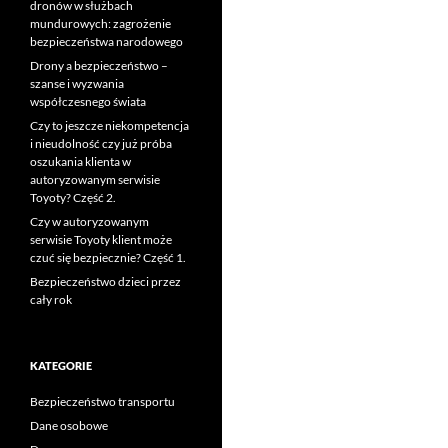
dronów w służbach
mundurowych: zagrożenie
bezpieczeństwa narodowego
Drony a bezpieczeństwo –
szanse i wyzwania
współczesnego świata
Czy to jeszcze niekompetencja
i nieudolność czy już próba
oszukania klienta w
autoryzowanym serwisie
Toyoty? Część 2.
Czy w autoryzowanym
serwisie Toyoty klient może
czuć się bezpiecznie? Część 1.
Bezpieczeństwo dzieci przez
cały rok
KATEGORIE
Bezpieczeństwo transportu
Dane osobowe