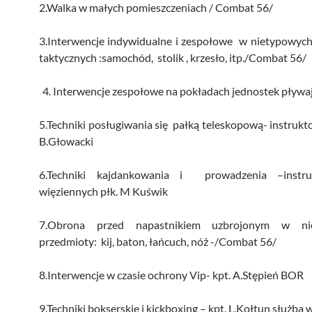
2.Walka w małych pomieszczeniach / Combat 56/
3.Interwencje indywidualne i zespołowe w nietypowych
taktycznych :samochód, stolik , krzesło, itp./Combat 56/
Interwencje zespołowe na pokładach jednostek pływa
5.Techniki posługiwania się pałką teleskopową- instruktor
B.Głowacki
6.Techniki kajdankowania i prowadzenia –instru
więziennych płk. M Kuświk
7.Obrona przed napastnikiem uzbrojonym w nie
przedmioty: kij, baton, łańcuch, nóż -/Combat 56/
8.Interwencje w czasie ochrony Vip- kpt. A.Stępień BOR
9.Techniki bokserskie i kickboxing – kpt. L.Kołtun służba 