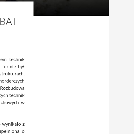
MBAT
em technik
j formie był
rukturach.
morderczych
. Rozbudowa
tych technik
ruchowych w
 wynikało z
upełniona o