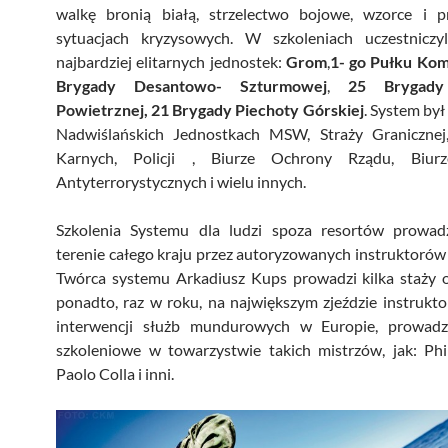
walkę bronią białą, strzelectwo bojowe, wzorce i 
sytuacjach kryzysowych. W szkoleniach uczestniczyl
najbardziej elitarnych jednostek:
Grom
,
1- go Pułku Ko
Brygady Desantowo- Szturmowej
,
25 Brygady
Powietrznej, 21 Brygady Piechoty Górskiej
. System by
Nadwiślańskich Jednostkach MSW, Straży Granicznej
Karnych, Policji , Biurze Ochrony Rządu, Biurz
Antyterrorystycznych i wielu innych.
Szkolenia Systemu dla ludzi spoza resortów prowa
terenie całego kraju przez autoryzowanych instruktoró
Twórca systemu Arkadiusz Kups prowadzi kilka staży o
ponadto, raz w roku, na największym zjeździe instrukt
interwencji służb mundurowych w Europie, prowadz
szkoleniowe w towarzystwie takich mistrzów, jak: Phi
Paolo Colla i inni.