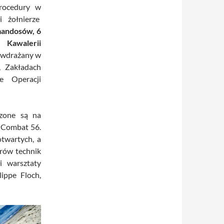
procedury w
i żołnierze
mandosów, 6
 Kawalerii
ł wdrażany w
, Zakładach
e Operacji
dzone są na
w Combat 56.
twartych, a
orów technik
i warsztaty
lippe Floch,