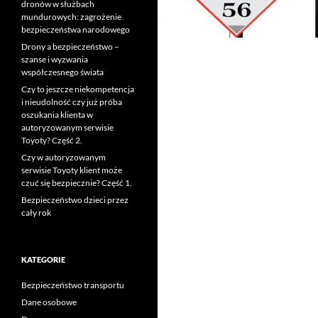
dronów w służbach
mundurowych: zagrożenie
bezpieczeństwa narodowego
Drony a bezpieczeństwo –
szanse i wyzwania
współczesnego świata
Czy to jeszcze niekompetencja
i nieudolność czy już próba
oszukania klienta w
autoryzowanym serwisie
Toyoty? Część 2.
Czy w autoryzowanym
serwisie Toyoty klient może
czuć się bezpiecznie? Część 1.
Bezpieczeństwo dzieci przez
cały rok
KATEGORIE
Bezpieczeństwo transportu
Dane osobowe