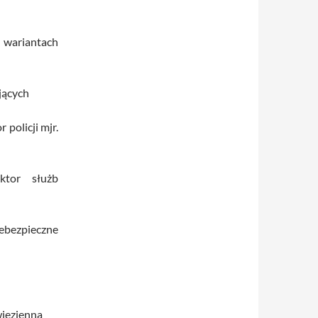
 wariantach
jących
 policji mjr.
ktor służb
bezpieczne
więzienna