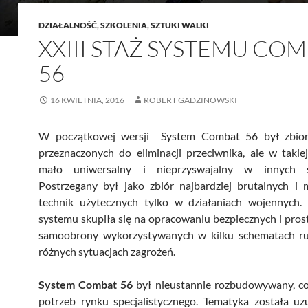
DZIAŁALNOŚĆ
,
SZKOLENIA
,
SZTUKI WALKI
XXIII STAŻ SYSTEMU CO
56
16 KWIETNIA, 2016
ROBERT GADZINOWSKI
W początkowej wersji System Combat 56 był zbior
przeznaczonych do eliminacji przeciwnika, ale w takie
mało uniwersalny i nieprzyswajalny w innych st
Postrzegany był jako zbiór najbardziej brutalnych i 
technik użytecznych tylko w działaniach wojennych
systemu skupiła się na opracowaniu bezpiecznych i pros
samoobrony wykorzystywanych w kilku schematach 
różnych sytuacjach zagrożeń.
System Combat 56
był nieustannie rozbudowywany, co
potrzeb rynku specjalistycznego. Tematyka została uz