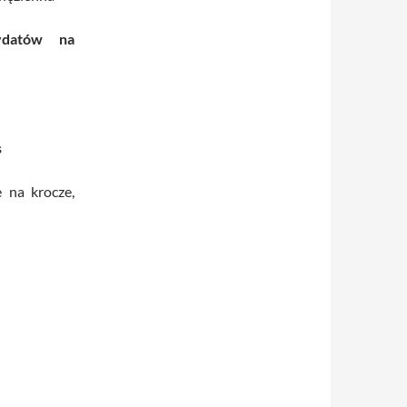
ydatów na
s
 na krocze,