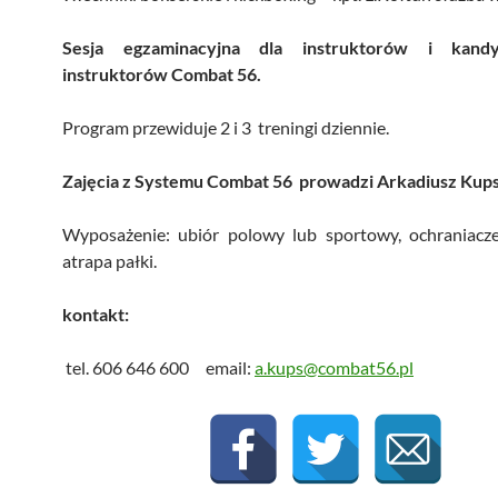
Sesja egzaminacyjna dla instruktorów i kand
instruktorów Combat 56.
Program przewiduje 2 i 3 treningi dziennie.
Zajęcia z Systemu Combat 56 prowadzi Arkadiusz Kup
Wyposażenie: ubiór polowy lub sportowy, ochraniacze
atrapa pałki.
kontakt:
tel. 606 646 600 email:
a.kups@combat56.pl