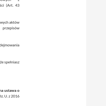
ści (Art. 43
jowych aktów
 przepisów
dejmowania
że spełniasz
lna
ustawa o
Dz. U. z 2016