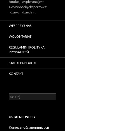
fundacji wspierana jest
aktywnością ekspertów z
różnych dziedzin.
WESPRZYJ NAS.
WOLONTARIAT
REGULAMIN I POLITYKA
PRYWATNOŚCI.
STATUT FUNDACJI
KONTAKT
Szukaj:
OSTATNIE WPISY
Konieczność anonimizacji