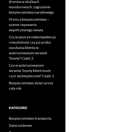
dronów w służbach
mundurowych: zagrożenie
bezpieczeństwa narodowego
Drony a bezpieczeństwo –
szanse i wyzwania
współczesnego świata
Czy to jeszcze niekompetencja
i nieudolność czy już próba
oszukania klienta w
autoryzowanym serwisie
Toyoty? Część 2.
Czy w autoryzowanym
serwisie Toyoty klient może
czuć się bezpiecznie? Część 1.
Bezpieczeństwo dzieci przez
cały rok
KATEGORIE
Bezpieczeństwo transportu
Dane osobowe