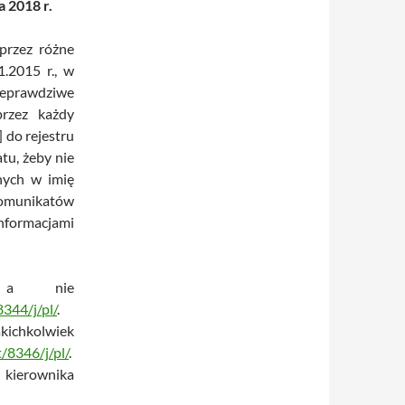
 2018 r.
przez różne
.2015 r., w
ieprawdziwe
przez każdy
 do rejestru
tu, żeby nie
nych w imię
omunikatów
formacjami
j a nie
344/j/pl/
.
olwiek
/8346/j/pl/
.
 kierownika