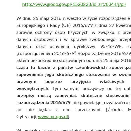
http://www.giodo.gov.pl/1520223/id_art/8344/j/pl/
W dniu 25 maja 2016 r. weszło w życie rozporządzenie
Europejskiego i Rady (UE) 2016/679 z dnia 27 kwietni
sprawie ochrony osób fizycznych w związku z prz
danych osobowych i w sprawie swobodnego przepł
danych oraz uchylenia dyrektywy 95/46/WE, z
„rozporządzeniem 2016/679”. Rozporządzenie 2016/679 
aktem bezpośrednio stosowanym od dnia 25 maja 2018 
czasu to każde z państw członkowskich zobowiąza
zapewnienia jego skutecznego stosowania w swoi
prawnym poprzez przyjęcia właściwych p
wewnętrznych
. Tym samym, począwszy od tej d
przepisy muszą zapewniać skuteczne stosowanie
rozporządzenia 2016/679
, nie powielając rozwiązań ro
ani nie będąc z nim sprzecznymi. [Źródło: Mi
Cyfryzacji,
www.mc.gov.pl
]
W związku z coraz wyraźniej rysującymi się rozbie