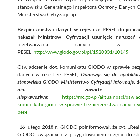
stanowisku Generalnego Inspektora Ochrony Danych 
Ministerstwa Cyfryzacji, np.:
Bezpieczeństwo danych w rejestrze PESEL do popr
nakazał Ministrowi Cyfryzacji
usunięcie naruszeń 
przetwarzania danych w rej
PESEL:
http://www.giodo.gov.pl/pl/1520301/10145
Oświadczenie dot. komunikatu GIODO w sprawie bez
danych w rejestrze PESEL,
Odnosząc się do opubliko
stanowiska GIODO Ministerstwo Cyfryzacji informuje, 
nim zawarte
nieprawdziwe
:
https://mc.gov.pl/aktualnosci/oswia
komunikatu-giodo-w-sprawie-bezpieczenstwa-danych-w-
pesel
16 lutego 2018 r., GIODO poinformował, że cyt. „Real
GIODO związanych z przygotowaniem urzędu do st