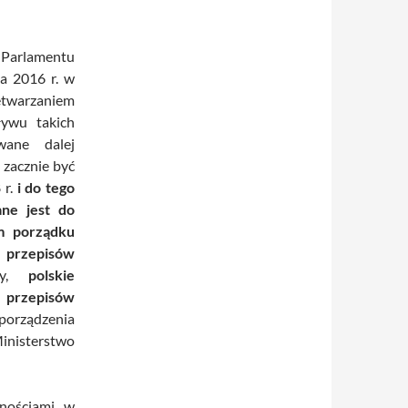
 Parlamentu
a 2016 r. w
etwarzaniem
ywu takich
wane dalej
zacznie być
r.
i do tego
ne jest do
m porządku
rzepisów
aty,
polskie
 przepisów
zporządzenia
nisterstwo
żnościami w