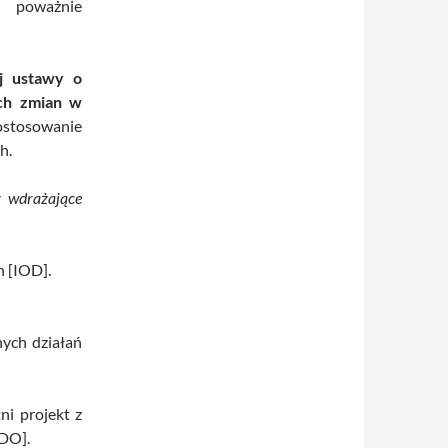
żnie
j ustawy o
ych zmian w
stosowanie
h.
y wdrażające
 [IOD].
nych działań
i projekt z
ODO].