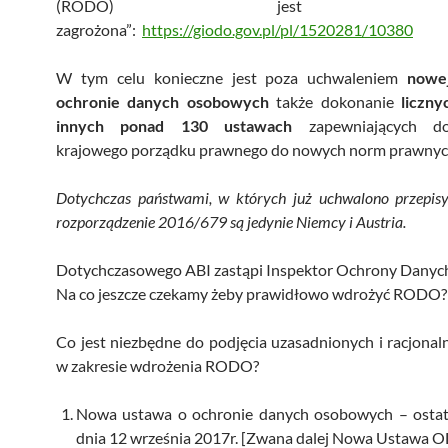
(RODO) jest powa
zagrożona”:
https://giodo.gov.pl/pl/1520281/10380
W tym celu konieczne jest poza uchwaleniem
nowe
ochronie danych osobowych
także dokonanie
liczn
innych ponad 130 ustawach
zapewniających do
krajowego porządku prawnego do nowych norm prawnyc
Dotychczas państwami, w których już uchwalono przepis
rozporządzenie 2016/679 są jedynie Niemcy i Austria.
Dotychczasowego ABI zastąpi Inspektor Ochrony Danych
Na co jeszcze czekamy żeby prawidłowo wdrożyć RODO?
Co jest niezbędne do podjęcia uzasadnionych i racjonal
w zakresie wdrożenia RODO?
Nowa ustawa o ochronie danych osobowych – ostatn
dnia 12 września 2017r. [Zwana dalej Nowa Ustawa 