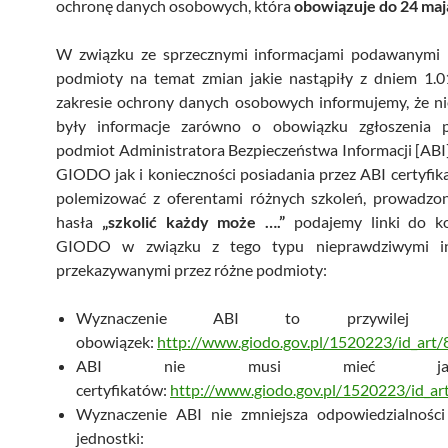
ochronę danych osobowych, która
obowiązuje do 24 maja
W związku ze sprzecznymi informacjami podawanymi 
podmioty na temat zmian jakie nastąpiły z dniem 1.01
zakresie ochrony danych osobowych informujemy, że n
były informacje zarówno o obowiązku zgłoszenia 
podmiot Administratora Bezpieczeństwa Informacji [ABI]
GIODO jak i konieczności posiadania przez ABI certyfika
polemizować z oferentami różnych szkoleń, prowadzo
hasła
„szkolić każdy może ….”
podajemy linki do k
GIODO w związku z tego typu nieprawdziwymi in
przekazywanymi przez różne podmioty:
Wyznaczenie ABI to przywile
obowiązek:
http://www.giodo.gov.pl/1520223/id_art/8
ABI nie musi mieć jakichk
certyfikatów:
http://www.giodo.gov.pl/1520223/id_art
Wyznaczenie ABI nie zmniejsza odpowiedzialności
jednostki: