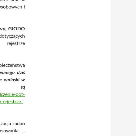
Osobowych i
awy, GIODO
dotyczących
estrze
pieczeństwa
wanego dziś
że wnioski w
 są
dczenie-dot-
rejestrze-
izacja zadań
osowania …