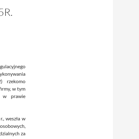
5R.
ulacyjnego
wykonywania
2) rzekomo
firmy, w tym
e w prawie
r., weszła w
 osobowych,
dzialnych za