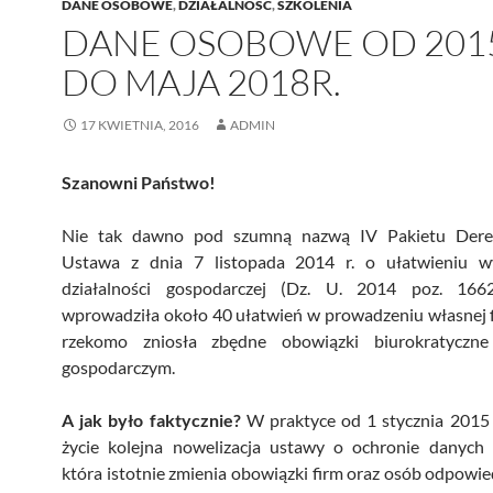
DANE OSOBOWE
,
DZIAŁALNOŚĆ
,
SZKOLENIA
DANE OSOBOWE OD 201
DO MAJA 2018R.
17 KWIETNIA, 2016
ADMIN
Szanowni Państwo!
Nie tak dawno pod szumną nazwą IV Pakietu Dereg
Ustawa z dnia 7 listopada 2014 r. o ułatwieniu 
działalności gospodarczej (Dz. U. 2014 poz. 166
wprowadziła około 40 ułatwień w prowadzeniu własnej 
rzekomo zniosła zbędne obowiązki biurokratyczn
gospodarczym.
A jak było faktycznie?
W praktyce od 1 stycznia 2015 
życie kolejna nowelizacja ustawy o ochronie danych
która istotnie zmienia obowiązki firm oraz osób odpowie