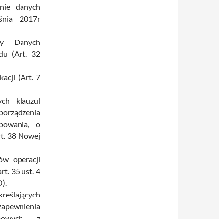
nie danych
śnia 2017r
ny Danych
du (Art. 32
acji (Art. 7
ch klauzul
orządzenia
powania, o
rt. 38 Nowej
ów operacji
t. 35 ust. 4
).
reślających
 zapewnienia
obowych z