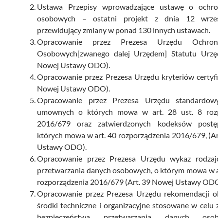
Ustawa Przepisy wprowadzające ustawę o ochro
osobowych – ostatni projekt z dnia 12 wrze
przewidujący zmiany w ponad 130 innych ustawach.
Opracowanie przez Prezesa Urzędu Ochro
Osobowych[zwanego dalej Urzędem] Statutu Urzę
Nowej Ustawy ODO).
Opracowanie przez Prezesa Urzędu kryteriów certyfik
Nowej Ustawy ODO).
Opracowanie przez Prezesa Urzędu standardowy
umownych o których mowa w art. 28 ust. 8 rozp
2016/679 oraz zatwierdzonych kodeksów postę
których mowa w art. 40 rozporządzenia 2016/679, (A
Ustawy ODO).
Opracowanie przez Prezesa Urzędu wykaz rodzaj
przetwarzania danych osobowych, o którym mowa w ar
rozporządzenia 2016/679 (Art. 39 Nowej Ustawy ODO
Opracowanie przez Prezesa Urzędu rekomendacji ok
środki techniczne i organizacyjne stosowane w celu
bezpieczeństwa przetwarzania danych os