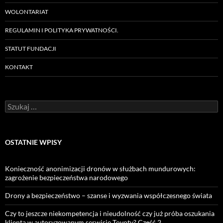
WOLONTARIAT
REGULAMIN I POLITYKA PRYWATNOŚCI.
STATUT FUNDACJI
KONTAKT
Szukaj:
OSTATNIE WPISY
Konieczność anonimizacji dronów w służbach mundurowych:
zagrożenie bezpieczeństwa narodowego
Drony a bezpieczeństwo – szanse i wyzwania współczesnego świata
Czy to jeszcze niekompetencja i nieudolność czy już próba oszukania
klienta w autoryzowanym serwisie Toyoty? Część 2.