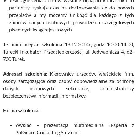
Jeśli zgłoszenia zbiorów wysłane będą do końca roku to
partnerzy zyskują czas na dostosowanie się do nowych
przepisów a my możemy uniknąć dla każdego z tych
zbiorów danych osobowych prowadzenia szczegółowych
pisemnych ksiąg rejestrowych.
Termin i miejsce szkolenia
:
18.12.2014r., godz. 10:00-14:00,
Turecki Inkubator Przedsiębiorczości, ul. Jedwabnicza 4, 62-
700 Turek.
Adresaci szkolenia
:
Kierownicy urzędów, właściciele firm,
osoby zarządzające oraz osoby odpowiedzialne za ochronę
danych osobowych: sekretarze, administratorzy
bezpieczeństwa informacji, informatycy.
Forma szkolenia:
Wykład – prezentacja multimedialna Eksperta z
PolGuard Consulting Sp. z o.o.;