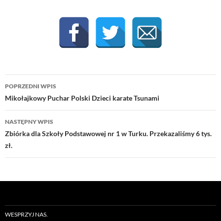
Nawigacja
POPRZEDNI WPIS
wpisu
Mikołajkowy Puchar Polski Dzieci karate Tsunami
NASTĘPNY WPIS
Zbiórka dla Szkoły Podstawowej nr 1 w Turku. Przekazaliśmy 6 tys.
zł.
WESPRZYJ NAS.