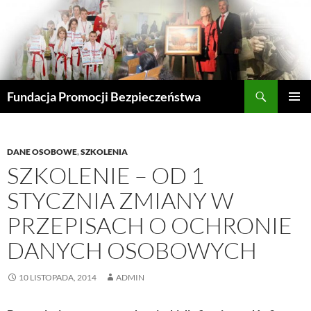
Przejdź
do
treści
Szukaj
Fundacja Promocji Bezpieczeństwa
MENU
GŁÓWN
DANE OSOBOWE
,
SZKOLENIA
SZKOLENIE – OD 1
STYCZNIA ZMIANY W
PRZEPISACH O OCHRONIE
DANYCH OSOBOWYCH
10 LISTOPADA, 2014
ADMIN