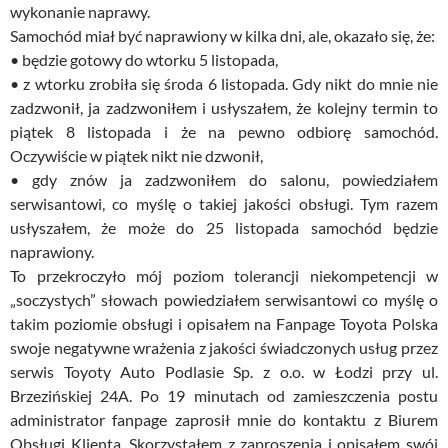
wykonanie naprawy.
Samochód miał być naprawiony w kilka dni, ale, okazało się, że:
• będzie gotowy do wtorku 5 listopada,
• z wtorku zrobiła się środa 6 listopada. Gdy nikt do mnie nie
zadzwonił, ja zadzwoniłem i usłyszałem, że kolejny termin to
piątek 8 listopada i że na pewno odbiorę samochód.
Oczywiście w piątek nikt nie dzwonił,
• gdy znów ja zadzwoniłem do salonu, powiedziałem
serwisantowi, co myślę o takiej jakości obsługi. Tym razem
usłyszałem, że może do 25 listopada samochód będzie
naprawiony.
To przekroczyło mój poziom tolerancji niekompetencji w
„soczystych” słowach powiedziałem serwisantowi co myślę o
takim poziomie obsługi i opisałem na Fanpage Toyota Polska
swoje negatywne wrażenia z jakości świadczonych usług przez
serwis Toyoty Auto Podlasie Sp. z o.o. w Łodzi przy ul.
Brzezińskiej 24A. Po 19 minutach od zamieszczenia postu
administrator fanpage zaprosił mnie do kontaktu z Biurem
Obsługi Klienta. Skorzystałem z zaproszenia i opisałem swój