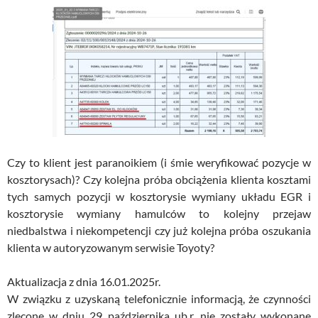
Czy to klient jest paranoikiem (i śmie weryfikować pozycje w
kosztorysach)? Czy kolejna próba obciążenia klienta kosztami
tych samych pozycji w kosztorysie wymiany układu EGR i
kosztorysie wymiany hamulców to kolejny przejaw
niedbalstwa i niekompetencji czy już kolejna próba oszukania
klienta w autoryzowanym serwisie Toyoty?
Aktualizacja z dnia 16.01.2025r.
W związku z uzyskaną telefonicznie informacją, że czynności
zlecone w dniu 29 października ub.r. nie zostały wykonane