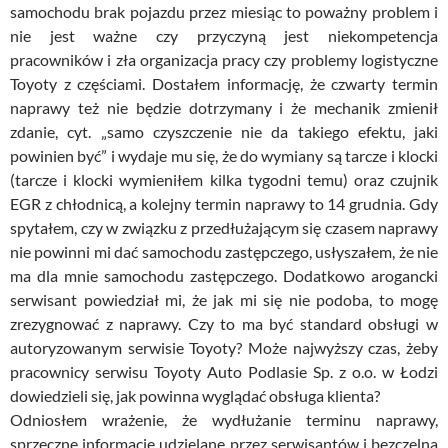
samochodu brak pojazdu przez miesiąc to poważny problem i
nie jest ważne czy przyczyną jest niekompetencja
pracowników i zła organizacja pracy czy problemy logistyczne
Toyoty z częściami. Dostałem informację, że czwarty termin
naprawy też nie będzie dotrzymany i że mechanik zmienił
zdanie, cyt. „samo czyszczenie nie da takiego efektu, jaki
powinien być” i wydaje mu się, że do wymiany są tarcze i klocki
(tarcze i klocki wymieniłem kilka tygodni temu) oraz czujnik
EGR z chłodnicą, a kolejny termin naprawy to 14 grudnia. Gdy
spytałem, czy w związku z przedłużającym się czasem naprawy
nie powinni mi dać samochodu zastępczego, usłyszałem, że nie
ma dla mnie samochodu zastępczego. Dodatkowo arogancki
serwisant powiedział mi, że jak mi się nie podoba, to mogę
zrezygnować z naprawy. Czy to ma być standard obsługi w
autoryzowanym serwisie Toyoty? Może najwyższy czas, żeby
pracownicy serwisu Toyoty Auto Podlasie Sp. z o.o. w Łodzi
dowiedzieli się, jak powinna wyglądać obsługa klienta?
Odniosłem wrażenie, że wydłużanie terminu naprawy,
sprzeczne informacje udzielane przez serwisantów i bezczelna