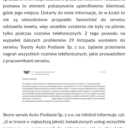
postawa to element pokazywania upierdliwemu klientowi,
gdzie jego miejsce. Dotarły do mnie informacje, że w Łodzi to
nie są odosobnione przypadki. Samochód do serwisu
odstawiła laweta, więc wszelkie ustalenia nie były na piśmie,
tylko podczas rozmów telefonicznych. Z tego powodu na
wypadek dalszych problemów 29 listopada wysłałem do
serwisu Toyoty Auto Podlasie Sp. z o.o. żądanie przesłania
nagrań wszystkich rozmów telefonicznych, jakie prowadziłem
z pracownikami serwisu.
Skoro serwis Auto Podlasie Sp. z o.o. na infolinii informuje, cyt.
„iż w trosce o najwyższą jakość świadczonych usług wszystkie