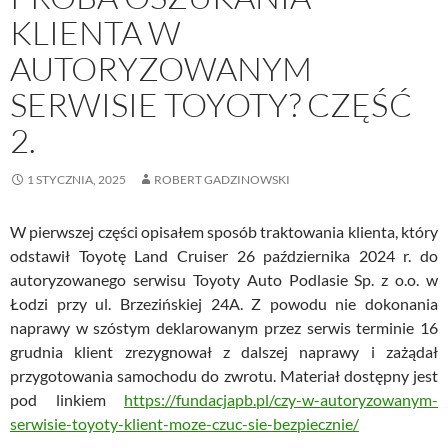
KLIENTA W
AUTORYZOWANYM
SERWISIE TOYOTY? CZĘŚĆ
2.
1 STYCZNIA, 2025
ROBERT GADZINOWSKI
W pierwszej części opisałem sposób traktowania klienta, który
odstawił Toyotę Land Cruiser 26 października 2024 r. do
autoryzowanego serwisu Toyoty Auto Podlasie Sp. z o.o. w
Łodzi przy ul. Brzezińskiej 24A. Z powodu nie dokonania
naprawy w szóstym deklarowanym przez serwis terminie 16
grudnia klient zrezygnował z dalszej naprawy i zażądał
przygotowania samochodu do zwrotu. Materiał dostępny jest
pod linkiem
https://fundacjapb.pl/czy-w-autoryzowanym-
serwisie-toyoty-klient-moze-czuc-sie-bezpiecznie/