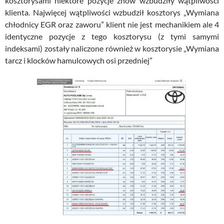
kosztorysami niektóre pozycje znów wzbudziły wątpliwości
klienta. Najwięcej wątpliwości wzbudził kosztorys „Wymiana
chłodnicy EGR oraz zaworu” klient nie jest mechanikiem ale 4
identyczne pozycje z tego kosztorysu (z tymi samymi
indeksami) zostały naliczone również w kosztorysie „Wymiana
tarcz i klocków hamulcowych osi przedniej”