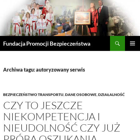
Przejdź
do
treści
Szukaj
Fundacja Promocji Bezpieczeństwa
MENU
GŁÓWN
Archiwa tagu: autoryzowany serwis
BEZPIECZEŃSTWO TRANSPORTU
,
DANE OSOBOWE
,
DZIAŁALNOŚĆ
CZY TO JESZCZE
NIEKOMPETENCJA I
NIEUDOLNOŚĆ CZY JUŻ
PRÓBA OSZUKANIA