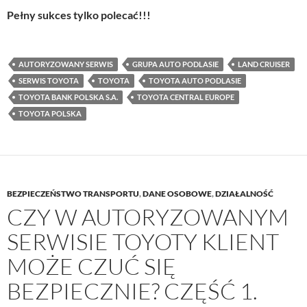
Pełny sukces tylko polecać!!!
AUTORYZOWANY SERWIS
GRUPA AUTO PODLASIE
LAND CRUISER
SERWIS TOYOTA
TOYOTA
TOYOTA AUTO PODLASIE
TOYOTA BANK POLSKA S.A.
TOYOTA CENTRAL EUROPE
TOYOTA POLSKA
BEZPIECZEŃSTWO TRANSPORTU
,
DANE OSOBOWE
,
DZIAŁALNOŚĆ
CZY W AUTORYZOWANYM
SERWISIE TOYOTY KLIENT
MOŻE CZUĆ SIĘ
BEZPIECZNIE? CZĘŚĆ 1.