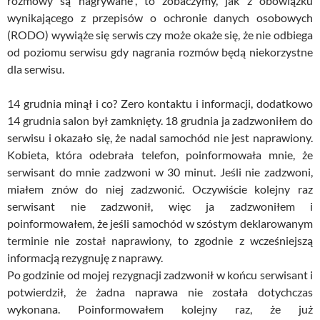
rozmowy są nagrywane”, to zobaczymy, jak z obowiązku
wynikającego z przepisów o ochronie danych osobowych
(RODO) wywiąże się serwis czy może okaże się, że nie odbiega
od poziomu serwisu gdy nagrania rozmów będą niekorzystne
dla serwisu.
14 grudnia minął i co? Zero kontaktu i informacji, dodatkowo
14 grudnia salon był zamknięty. 18 grudnia ja zadzwoniłem do
serwisu i okazało się, że nadal samochód nie jest naprawiony.
Kobieta, która odebrała telefon, poinformowała mnie, że
serwisant do mnie zadzwoni w 30 minut. Jeśli nie zadzwoni,
miałem znów do niej zadzwonić. Oczywiście kolejny raz
serwisant nie zadzwonił, więc ja zadzwoniłem i
poinformowałem, że jeśli samochód w szóstym deklarowanym
terminie nie został naprawiony, to zgodnie z wcześniejszą
informacją rezygnuję z naprawy.
Po godzinie od mojej rezygnacji zadzwonił w końcu serwisant i
potwierdził, że żadna naprawa nie została dotychczas
wykonana. Poinformowałem kolejny raz, że już