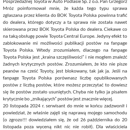
Posprzedażnej Toyota w Auto Podlasie Sp. z o.o. Pan Grzegorz
Mróz poinformował mnie, że każda tego typu sprawa
zgłaszana przez klienta do BOK Toyota Polska powinna trafić
do dealera, którego dotyczy a ta sprawa nie została nawet
skierowana przez BOK Toyota Polska do dealera. Ciekawe co
na taką obsługę powie Toyota Central Europe. Jedyny efekt to
zablokowanie mi możliwości publikacji postów na fanpage
Toyota Polska. Wtedy zrozumiałem, dlaczego na fanpage
Toyota Polska jest „kraina szczęśliwości” i nie mogłem znaleźć
żadnych krytycznych postów. Zrozumiałem, że kto nie pisze
peanów na cześć Toyoty, jest blokowany, tak jak ja. Jeśli na
fanpage Toyota Polska porównasz liczbę opublikowanych
postów z liczbą postów, które możesz przeczytać to dowiesz
się ile postów zostało usuniętych. Chyba nie tylko ja pisałem
krytycznie bo „znikających” postów jest znacznie więcej.
20 listopada 2024 r. serwisant do mnie w końcu zadzwonił i
powiedział, że właśnie zajęli się naprawą mojego samochodu
(o zgrozo!!! dowiedziałem się, że od 26 października do 20
listopada poza wyceną nikt nic nie robił). Dla właściciela