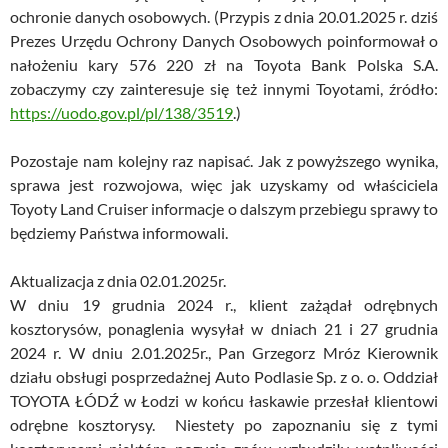
ochronie danych osobowych. (Przypis z dnia 20.01.2025 r. dziś
Prezes Urzędu Ochrony Danych Osobowych poinformował o
nałożeniu kary 576 220 zł na Toyota Bank Polska S.A.
zobaczymy czy zainteresuje się też innymi Toyotami, źródło:
https://uodo.gov.pl/pl/138/3519
.)
Pozostaje nam kolejny raz napisać. Jak z powyższego wynika,
sprawa jest rozwojowa, więc jak uzyskamy od właściciela
Toyoty Land Cruiser informacje o dalszym przebiegu sprawy to
będziemy Państwa informowali.
Aktualizacja z dnia 02.01.2025r.
W dniu 19 grudnia 2024 r., klient zażądał odrębnych
kosztorysów, ponaglenia wysyłał w dniach 21 i 27 grudnia
2024 r. W dniu 2.01.2025r., Pan Grzegorz Mróz Kierownik
działu obsługi posprzedażnej Auto Podlasie Sp. z o. o. Oddział
TOYOTA ŁÓDŹ w Łodzi w końcu łaskawie przesłał klientowi
odrębne kosztorysy. Niestety po zapoznaniu się z tymi