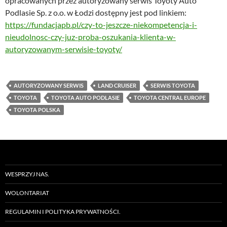
opracowanych przez autoryzowany serwis Toyoty Auto
Podlasie Sp. z o.o. w Łodzi dostępny jest pod linkiem:
https://fundacjapb.pl/czy-to-jeszcze-niekompetencja-i-
nieudolnosc-czy-juz-proba-oszukania-klienta-w-
autoryzowanym-serwisie-toyoty/
AUTORYZOWANY SERWIS
LAND CRUISER
SERWIS TOYOTA
TOYOTA
TOYOTA AUTO PODLASIE
TOYOTA CENTRAL EUROPE
TOYOTA POLSKA
WESPRZYJ NAS.
WOLONTARIAT
REGULAMIN I POLITYKA PRYWATNOŚCI.