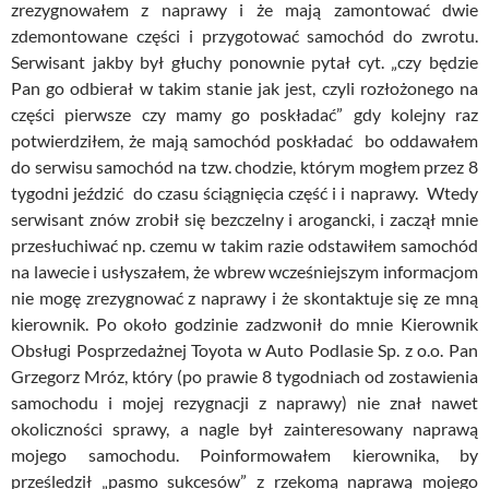
zrezygnowałem z naprawy i że mają zamontować dwie
zdemontowane części i przygotować samochód do zwrotu.
Serwisant jakby był głuchy ponownie pytał cyt. „czy będzie
Pan go odbierał w takim stanie jak jest, czyli rozłożonego na
części pierwsze czy mamy go poskładać” gdy kolejny raz
potwierdziłem, że mają samochód poskładać bo oddawałem
do serwisu samochód na tzw. chodzie, którym mogłem przez 8
tygodni jeździć do czasu ściągnięcia część i i naprawy. Wtedy
serwisant znów zrobił się bezczelny i arogancki, i zaczął mnie
przesłuchiwać np. czemu w takim razie odstawiłem samochód
na lawecie i usłyszałem, że wbrew wcześniejszym informacjom
nie mogę zrezygnować z naprawy i że skontaktuje się ze mną
kierownik. Po około godzinie zadzwonił do mnie Kierownik
Obsługi Posprzedażnej Toyota w Auto Podlasie Sp. z o.o. Pan
Grzegorz Mróz, który (po prawie 8 tygodniach od zostawienia
samochodu i mojej rezygnacji z naprawy) nie znał nawet
okoliczności sprawy, a nagle był zainteresowany naprawą
mojego samochodu. Poinformowałem kierownika, by
prześledził „pasmo sukcesów” z rzekomą naprawą mojego