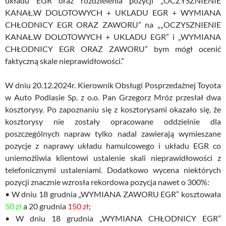
układu EGR oraz rozdzielenia pozycji „OCZYSZNIENIE
KANAŁ.W DOLOTOWYCH + UKLADU EGR + WYMIANA
CHŁODNICY EGR ORAZ ZAWORU” na „„OCZYSZNIENIE
KANAŁ.W DOLOTOWYCH + UKLADU EGR” i „WYMIANA
CHŁODNICY EGR ORAZ ZAWORU” bym mógł ocenić
faktyczną skale nieprawidłowości.”
W dniu 20.12.2024r. Kierownik Obsługi Posprzedażnej Toyota
w Auto Podlasie Sp. z o.o. Pan Grzegorz Mróz przesłał dwa
kosztorysy. Po zapoznaniu się z kosztorysami okazało się, że
kosztorysy nie zostały opracowane oddzielnie dla
poszczególnych napraw tylko nadal zawierają wymieszane
pozycje z naprawy układu hamulcowego i układu EGR co
uniemożliwia klientowi ustalenie skali nieprawidłowości z
telefonicznymi ustaleniami. Dodatkowo wycena niektórych
pozycji znacznie wzrosła rekordowa pozycja nawet o 300%:
• W dniu 18 grudnia „WYMIANA ZAWORU EGR” kosztowała
50 zł
a 20 grudnia
150 zł
;
• W dniu 18 grudnia „WYMIANA CHŁODNICY EGR”