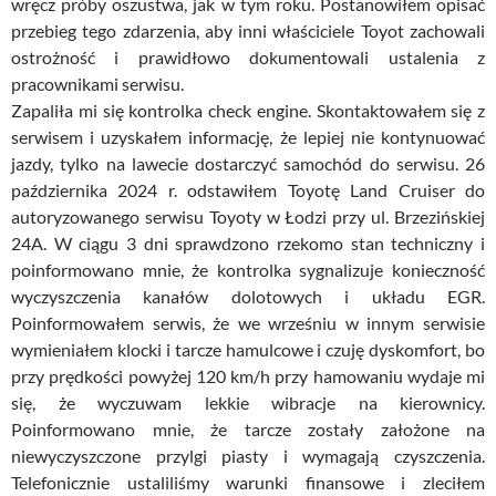
wręcz próby oszustwa, jak w tym roku. Postanowiłem opisać
przebieg tego zdarzenia, aby inni właściciele Toyot zachowali
ostrożność i prawidłowo dokumentowali ustalenia z
pracownikami serwisu.
Zapaliła mi się kontrolka check engine. Skontaktowałem się z
serwisem i uzyskałem informację, że lepiej nie kontynuować
jazdy, tylko na lawecie dostarczyć samochód do serwisu. 26
października 2024 r. odstawiłem Toyotę Land Cruiser do
autoryzowanego serwisu Toyoty w Łodzi przy ul. Brzezińskiej
24A. W ciągu 3 dni sprawdzono rzekomo stan techniczny i
poinformowano mnie, że kontrolka sygnalizuje konieczność
wyczyszczenia kanałów dolotowych i układu EGR.
Poinformowałem serwis, że we wrześniu w innym serwisie
wymieniałem klocki i tarcze hamulcowe i czuję dyskomfort, bo
przy prędkości powyżej 120 km/h przy hamowaniu wydaje mi
się, że wyczuwam lekkie wibracje na kierownicy.
Poinformowano mnie, że tarcze zostały założone na
niewyczyszczone przylgi piasty i wymagają czyszczenia.
Telefonicznie ustaliliśmy warunki finansowe i zleciłem