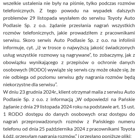
wszelkie ustalenia nie były na piśmie, tylko podczas rozmów
telefonicznych. Z tego powodu na wypadek dalszych
problemów 29 listopada wysłałem do serwisu Toyoty Auto
Podlasie Sp. z o.o. żądanie przesłania nagrań wszystkich
rozmów telefonicznych, jakie prowadziłem z pracownikami
serwisu. Skoro serwis Auto Podlasie Sp. z o.o. na infolinii
informuje, cyt. „iż w trosce o najwyższą jakość świadczonych
usług wszystkie rozmowy są nagrywane”, to zobaczymy, jak z
obowiązku wynikającego z przepisów o ochronie danych
osobowych (RODO) wywiąże się serwis czy może okaże się, że
nie odbiega od poziomu serwisu gdy nagrania rozmów będą
niekorzystne dla serwisu”.
W dniu 23 grudnia 2024r., klient otrzymał maila z serwisu Auto
Podlasie Sp. z o.o. z informacją „W odpowiedzi na Pańskie
żądanie z dnia 29 listopada 2024 roku na podstawie art. 15 ust.
1 RODO dostępu do danych osobowych oraz dostępu do
nagrań przeprowadzonych rozmów z Pańskiego numeru
telefonu od dnia 25 października 2024 z pracownikami Toyota
Łódź, przesyłam nagrania rozmów.” i przesłano poniższe pliki: