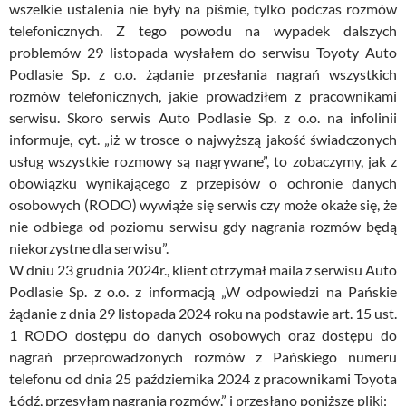
wszelkie ustalenia nie były na piśmie, tylko podczas rozmów
telefonicznych. Z tego powodu na wypadek dalszych
problemów 29 listopada wysłałem do serwisu Toyoty Auto
Podlasie Sp. z o.o. żądanie przesłania nagrań wszystkich
rozmów telefonicznych, jakie prowadziłem z pracownikami
serwisu. Skoro serwis Auto Podlasie Sp. z o.o. na infolinii
informuje, cyt. „iż w trosce o najwyższą jakość świadczonych
usług wszystkie rozmowy są nagrywane”, to zobaczymy, jak z
obowiązku wynikającego z przepisów o ochronie danych
osobowych (RODO) wywiąże się serwis czy może okaże się, że
nie odbiega od poziomu serwisu gdy nagrania rozmów będą
niekorzystne dla serwisu”.
W dniu 23 grudnia 2024r., klient otrzymał maila z serwisu Auto
Podlasie Sp. z o.o. z informacją „W odpowiedzi na Pańskie
żądanie z dnia 29 listopada 2024 roku na podstawie art. 15 ust.
1 RODO dostępu do danych osobowych oraz dostępu do
nagrań przeprowadzonych rozmów z Pańskiego numeru
telefonu od dnia 25 października 2024 z pracownikami Toyota
Łódź, przesyłam nagrania rozmów.” i przesłano poniższe pliki: