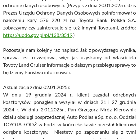
ochronie danych osobowych. (Przypis z dnia 20.01.2025 r. dziś
Prezes Urzędu Ochrony Danych Osobowych poinformował o
nałożeniu kary 576 220 zł na Toyota Bank Polska S.A.
zobaczymy czy zainteresuje się też innymi Toyotami, źródło:
https://uodo.gov.pl/pl/138/3519
.)
Pozostaje nam kolejny raz napisać. Jak z powyższego wynika,
sprawa jest rozwojowa, więc jak uzyskamy od właściciela
Toyoty Land Cruiser informacje o dalszym przebiegu sprawy to
będziemy Państwa informowali.
Aktualizacja z dnia 02.01.2025r.
W dniu 19 grudnia 2024 r., klient zażądał odrębnych
kosztorysów, ponaglenia wysyłał w dniach 21 i 27 grudnia
2024 r. W dniu 2.01.2025r., Pan Grzegorz Mróz Kierownik
działu obsługi posprzedażnej Auto Podlasie Sp. z o. o. Oddział
TOYOTA ŁÓDŹ w Łodzi w końcu łaskawie przesłał klientowi
odrębne kosztorysy. Niestety po zapoznaniu się z tymi