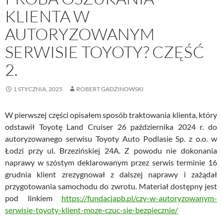
KLIENTA W
AUTORYZOWANYM
SERWISIE TOYOTY? CZĘŚĆ
2.
1 STYCZNIA, 2025
ROBERT GADZINOWSKI
W pierwszej części opisałem sposób traktowania klienta, który
odstawił Toyotę Land Cruiser 26 października 2024 r. do
autoryzowanego serwisu Toyoty Auto Podlasie Sp. z o.o. w
Łodzi przy ul. Brzezińskiej 24A. Z powodu nie dokonania
naprawy w szóstym deklarowanym przez serwis terminie 16
grudnia klient zrezygnował z dalszej naprawy i zażądał
przygotowania samochodu do zwrotu. Materiał dostępny jest
pod linkiem
https://fundacjapb.pl/czy-w-autoryzowanym-
serwisie-toyoty-klient-moze-czuc-sie-bezpiecznie/