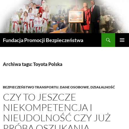
Przejdź
do
treści
Szukaj
Fundacja Promocji Bezpieczeństwa
MENU
GŁÓWN
Archiwa tagu: Toyota Polska
BEZPIECZEŃSTWO TRANSPORTU
,
DANE OSOBOWE
,
DZIAŁALNOŚĆ
CZY TO JESZCZE
NIEKOMPETENCJA I
NIEUDOLNOŚĆ CZY JUŻ
PRÓBA OSZUKANIA