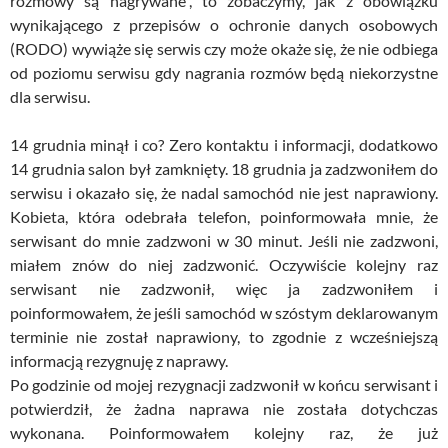
rozmowy są nagrywane”, to zobaczymy, jak z obowiązku
wynikającego z przepisów o ochronie danych osobowych
(RODO) wywiąże się serwis czy może okaże się, że nie odbiega
od poziomu serwisu gdy nagrania rozmów będą niekorzystne
dla serwisu.
14 grudnia minął i co? Zero kontaktu i informacji, dodatkowo
14 grudnia salon był zamknięty. 18 grudnia ja zadzwoniłem do
serwisu i okazało się, że nadal samochód nie jest naprawiony.
Kobieta, która odebrała telefon, poinformowała mnie, że
serwisant do mnie zadzwoni w 30 minut. Jeśli nie zadzwoni,
miałem znów do niej zadzwonić. Oczywiście kolejny raz
serwisant nie zadzwonił, więc ja zadzwoniłem i
poinformowałem, że jeśli samochód w szóstym deklarowanym
terminie nie został naprawiony, to zgodnie z wcześniejszą
informacją rezygnuję z naprawy.
Po godzinie od mojej rezygnacji zadzwonił w końcu serwisant i
potwierdził, że żadna naprawa nie została dotychczas
wykonana. Poinformowałem kolejny raz, że już