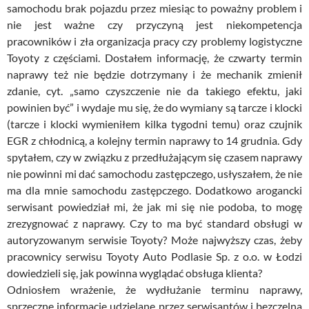
samochodu brak pojazdu przez miesiąc to poważny problem i
nie jest ważne czy przyczyną jest niekompetencja
pracowników i zła organizacja pracy czy problemy logistyczne
Toyoty z częściami. Dostałem informację, że czwarty termin
naprawy też nie będzie dotrzymany i że mechanik zmienił
zdanie, cyt. „samo czyszczenie nie da takiego efektu, jaki
powinien być” i wydaje mu się, że do wymiany są tarcze i klocki
(tarcze i klocki wymieniłem kilka tygodni temu) oraz czujnik
EGR z chłodnicą, a kolejny termin naprawy to 14 grudnia. Gdy
spytałem, czy w związku z przedłużającym się czasem naprawy
nie powinni mi dać samochodu zastępczego, usłyszałem, że nie
ma dla mnie samochodu zastępczego. Dodatkowo arogancki
serwisant powiedział mi, że jak mi się nie podoba, to mogę
zrezygnować z naprawy. Czy to ma być standard obsługi w
autoryzowanym serwisie Toyoty? Może najwyższy czas, żeby
pracownicy serwisu Toyoty Auto Podlasie Sp. z o.o. w Łodzi
dowiedzieli się, jak powinna wyglądać obsługa klienta?
Odniosłem wrażenie, że wydłużanie terminu naprawy,
sprzeczne informacje udzielane przez serwisantów i bezczelna