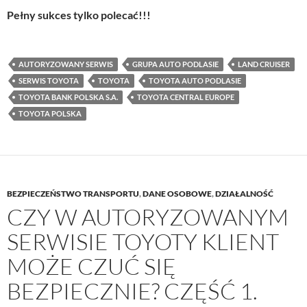
Pełny sukces tylko polecać!!!
AUTORYZOWANY SERWIS
GRUPA AUTO PODLASIE
LAND CRUISER
SERWIS TOYOTA
TOYOTA
TOYOTA AUTO PODLASIE
TOYOTA BANK POLSKA S.A.
TOYOTA CENTRAL EUROPE
TOYOTA POLSKA
BEZPIECZEŃSTWO TRANSPORTU
,
DANE OSOBOWE
,
DZIAŁALNOŚĆ
CZY W AUTORYZOWANYM
SERWISIE TOYOTY KLIENT
MOŻE CZUĆ SIĘ
BEZPIECZNIE? CZĘŚĆ 1.