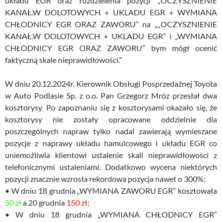
układu EGR oraz rozdzielenia pozycji „OCZYSZNIENIE
KANAŁ.W DOLOTOWYCH + UKLADU EGR + WYMIANA
CHŁODNICY EGR ORAZ ZAWORU” na „„OCZYSZNIENIE
KANAŁ.W DOLOTOWYCH + UKLADU EGR” i „WYMIANA
CHŁODNICY EGR ORAZ ZAWORU” bym mógł ocenić
faktyczną skale nieprawidłowości.”
W dniu 20.12.2024r. Kierownik Obsługi Posprzedażnej Toyota
w Auto Podlasie Sp. z o.o. Pan Grzegorz Mróz przesłał dwa
kosztorysy. Po zapoznaniu się z kosztorysami okazało się, że
kosztorysy nie zostały opracowane oddzielnie dla
poszczególnych napraw tylko nadal zawierają wymieszane
pozycje z naprawy układu hamulcowego i układu EGR co
uniemożliwia klientowi ustalenie skali nieprawidłowości z
telefonicznymi ustaleniami. Dodatkowo wycena niektórych
pozycji znacznie wzrosła rekordowa pozycja nawet o 300%:
• W dniu 18 grudnia „WYMIANA ZAWORU EGR” kosztowała
50 zł
a 20 grudnia
150 zł
;
• W dniu 18 grudnia „WYMIANA CHŁODNICY EGR”