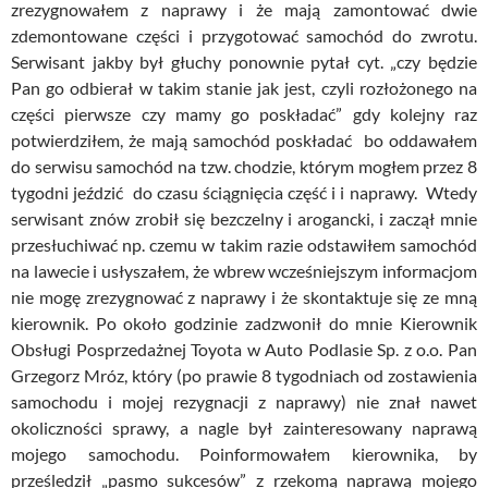
zrezygnowałem z naprawy i że mają zamontować dwie
zdemontowane części i przygotować samochód do zwrotu.
Serwisant jakby był głuchy ponownie pytał cyt. „czy będzie
Pan go odbierał w takim stanie jak jest, czyli rozłożonego na
części pierwsze czy mamy go poskładać” gdy kolejny raz
potwierdziłem, że mają samochód poskładać bo oddawałem
do serwisu samochód na tzw. chodzie, którym mogłem przez 8
tygodni jeździć do czasu ściągnięcia część i i naprawy. Wtedy
serwisant znów zrobił się bezczelny i arogancki, i zaczął mnie
przesłuchiwać np. czemu w takim razie odstawiłem samochód
na lawecie i usłyszałem, że wbrew wcześniejszym informacjom
nie mogę zrezygnować z naprawy i że skontaktuje się ze mną
kierownik. Po około godzinie zadzwonił do mnie Kierownik
Obsługi Posprzedażnej Toyota w Auto Podlasie Sp. z o.o. Pan
Grzegorz Mróz, który (po prawie 8 tygodniach od zostawienia
samochodu i mojej rezygnacji z naprawy) nie znał nawet
okoliczności sprawy, a nagle był zainteresowany naprawą
mojego samochodu. Poinformowałem kierownika, by
prześledził „pasmo sukcesów” z rzekomą naprawą mojego