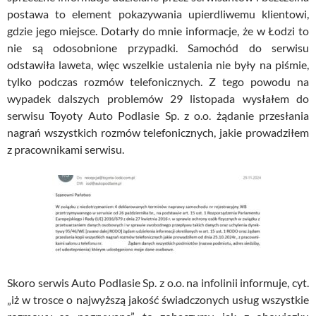
postawa to element pokazywania upierdliwemu klientowi,
gdzie jego miejsce. Dotarły do mnie informacje, że w Łodzi to
nie są odosobnione przypadki. Samochód do serwisu
odstawiła laweta, więc wszelkie ustalenia nie były na piśmie,
tylko podczas rozmów telefonicznych. Z tego powodu na
wypadek dalszych problemów 29 listopada wysłałem do
serwisu Toyoty Auto Podlasie Sp. z o.o. żądanie przesłania
nagrań wszystkich rozmów telefonicznych, jakie prowadziłem
z pracownikami serwisu.
Skoro serwis Auto Podlasie Sp. z o.o. na infolinii informuje, cyt.
„iż w trosce o najwyższą jakość świadczonych usług wszystkie