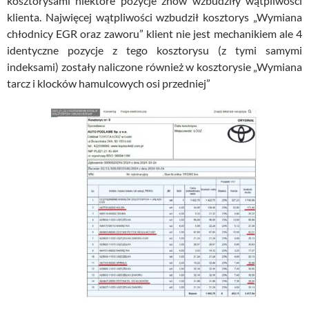
kosztorysami niektóre pozycje znów wzbudziły wątpliwości
klienta. Najwięcej wątpliwości wzbudził kosztorys „Wymiana
chłodnicy EGR oraz zaworu” klient nie jest mechanikiem ale 4
identyczne pozycje z tego kosztorysu (z tymi samymi
indeksami) zostały naliczone również w kosztorysie „Wymiana
tarcz i klocków hamulcowych osi przedniej”