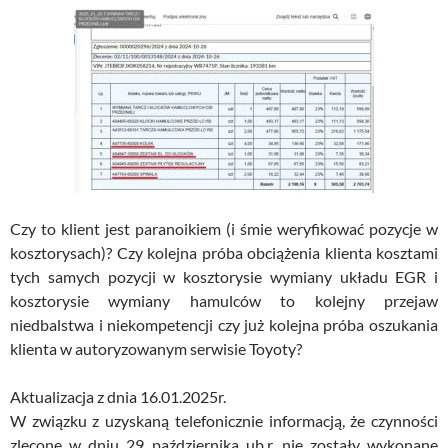
Czy to klient jest paranoikiem (i śmie weryfikować pozycje w
kosztorysach)? Czy kolejna próba obciążenia klienta kosztami
tych samych pozycji w kosztorysie wymiany układu EGR i
kosztorysie wymiany hamulców to kolejny przejaw
niedbalstwa i niekompetencji czy już kolejna próba oszukania
klienta w autoryzowanym serwisie Toyoty?
Aktualizacja z dnia 16.01.2025r.
W związku z uzyskaną telefonicznie informacją, że czynności
zlecone w dniu 29 października ub.r. nie zostały wykonane