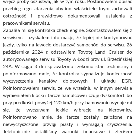
wręcz próby oszustwa, jak w tym roku. Postanowiłem opisać
przebieg tego zdarzenia, aby inni właściciele Toyot zachowali
ostrożność i prawidłowo dokumentowali ustalenia z
pracownikami serwisu.
Zapaliła mi się kontrolka check engine. Skontaktowałem się z
serwisem i uzyskałem informację, że lepiej nie kontynuować
jazdy, tylko na lawecie dostarczyć samochód do serwisu. 26
października 2024 r. odstawiłem Toyotę Land Cruiser do
autoryzowanego serwisu Toyoty w Łodzi przy ul. Brzezińskiej
24A. W ciągu 3 dni sprawdzono rzekomo stan techniczny i
poinformowano mnie, że kontrolka sygnalizuje konieczność
wyczyszczenia kanałów dolotowych i układu EGR.
Poinformowałem serwis, że we wrześniu w innym serwisie
wymieniałem klocki i tarcze hamulcowe i czuję dyskomfort, bo
przy prędkości powyżej 120 km/h przy hamowaniu wydaje mi
się, że wyczuwam lekkie wibracje na kierownicy.
Poinformowano mnie, że tarcze zostały założone na
niewyczyszczone przylgi piasty i wymagają czyszczenia.
Telefonicznie ustaliliśmy warunki finansowe i zleciłem