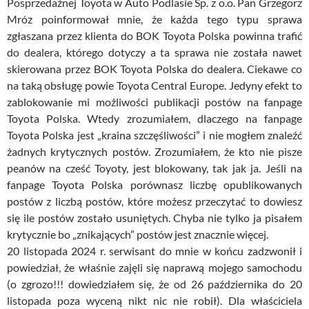
Posprzedażnej Toyota w Auto Podlasie Sp. z o.o. Pan Grzegorz
Mróz poinformował mnie, że każda tego typu sprawa
zgłaszana przez klienta do BOK Toyota Polska powinna trafić
do dealera, którego dotyczy a ta sprawa nie została nawet
skierowana przez BOK Toyota Polska do dealera. Ciekawe co
na taką obsługę powie Toyota Central Europe. Jedyny efekt to
zablokowanie mi możliwości publikacji postów na fanpage
Toyota Polska. Wtedy zrozumiałem, dlaczego na fanpage
Toyota Polska jest „kraina szczęśliwości” i nie mogłem znaleźć
żadnych krytycznych postów. Zrozumiałem, że kto nie pisze
peanów na cześć Toyoty, jest blokowany, tak jak ja. Jeśli na
fanpage Toyota Polska porównasz liczbę opublikowanych
postów z liczbą postów, które możesz przeczytać to dowiesz
się ile postów zostało usuniętych. Chyba nie tylko ja pisałem
krytycznie bo „znikających” postów jest znacznie więcej.
20 listopada 2024 r. serwisant do mnie w końcu zadzwonił i
powiedział, że właśnie zajęli się naprawą mojego samochodu
(o zgrozo!!! dowiedziałem się, że od 26 października do 20
listopada poza wyceną nikt nic nie robił). Dla właściciela