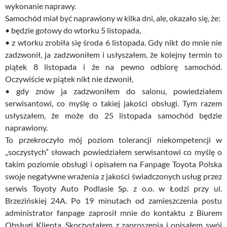
wykonanie naprawy.
Samochód miał być naprawiony w kilka dni, ale, okazało się, że:
• będzie gotowy do wtorku 5 listopada,
• z wtorku zrobiła się środa 6 listopada. Gdy nikt do mnie nie
zadzwonił, ja zadzwoniłem i usłyszałem, że kolejny termin to
piątek 8 listopada i że na pewno odbiorę samochód.
Oczywiście w piątek nikt nie dzwonił,
• gdy znów ja zadzwoniłem do salonu, powiedziałem
serwisantowi, co myślę o takiej jakości obsługi. Tym razem
usłyszałem, że może do 25 listopada samochód będzie
naprawiony.
To przekroczyło mój poziom tolerancji niekompetencji w
„soczystych” słowach powiedziałem serwisantowi co myślę o
takim poziomie obsługi i opisałem na Fanpage Toyota Polska
swoje negatywne wrażenia z jakości świadczonych usług przez
serwis Toyoty Auto Podlasie Sp. z o.o. w Łodzi przy ul.
Brzezińskiej 24A. Po 19 minutach od zamieszczenia postu
administrator fanpage zaprosił mnie do kontaktu z Biurem
Obsługi Klienta. Skorzystałem z zaproszenia i opisałem swój