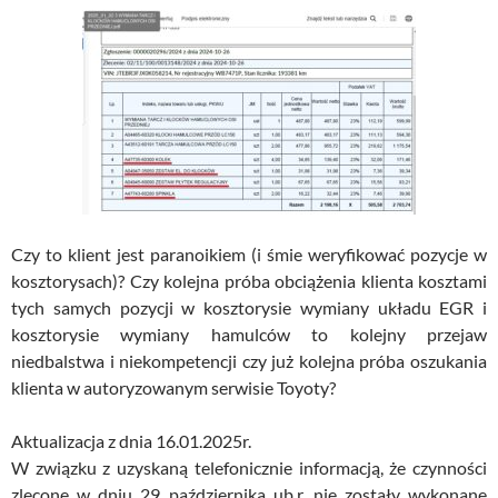
Czy to klient jest paranoikiem (i śmie weryfikować pozycje w
kosztorysach)? Czy kolejna próba obciążenia klienta kosztami
tych samych pozycji w kosztorysie wymiany układu EGR i
kosztorysie wymiany hamulców to kolejny przejaw
niedbalstwa i niekompetencji czy już kolejna próba oszukania
klienta w autoryzowanym serwisie Toyoty?
Aktualizacja z dnia 16.01.2025r.
W związku z uzyskaną telefonicznie informacją, że czynności
zlecone w dniu 29 października ub.r. nie zostały wykonane