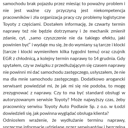
samochodu brak pojazdu przez miesiąc to poważny problem i
nie jest ważne czy przyczyną jest niekompetencja
pracowników i zła organizacja pracy czy problemy logistyczne
Toyoty z częściami. Dostałem informację, że czwarty termin
naprawy też nie będzie dotrzymany i że mechanik zmienił
zdanie, cyt. „samo czyszczenie nie da takiego efektu, jaki
powinien być” i wydaje mu się, że do wymiany są tarcze i klocki
(tarcze i klocki wymieniłem kilka tygodni temu) oraz czujnik
EGR z chłodnicą, a kolejny termin naprawy to 14 grudnia. Gdy
spytałem, czy w związku z przedłużającym się czasem naprawy
nie powinni mi dać samochodu zastępczego, usłyszałem, że nie
ma dla mnie samochodu zastępczego. Dodatkowo arogancki
serwisant powiedział mi, że jak mi się nie podoba, to mogę
zrezygnować z naprawy. Czy to ma być standard obsługi w
autoryzowanym serwisie Toyoty? Może najwyższy czas, żeby
pracownicy serwisu Toyoty Auto Podlasie Sp. z o.o. w Łodzi
dowiedzieli się, jak powinna wyglądać obsługa klienta?
Odniosłem wrażenie, że wydłużanie terminu naprawy,
sprzeczne informacje udzielane przez serwisantów i bezczelna