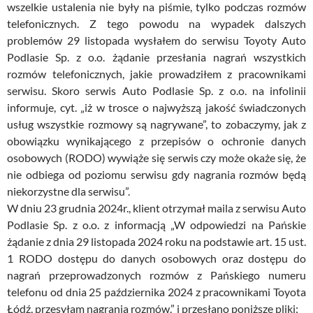
wszelkie ustalenia nie były na piśmie, tylko podczas rozmów
telefonicznych. Z tego powodu na wypadek dalszych
problemów 29 listopada wysłałem do serwisu Toyoty Auto
Podlasie Sp. z o.o. żądanie przesłania nagrań wszystkich
rozmów telefonicznych, jakie prowadziłem z pracownikami
serwisu. Skoro serwis Auto Podlasie Sp. z o.o. na infolinii
informuje, cyt. „iż w trosce o najwyższą jakość świadczonych
usług wszystkie rozmowy są nagrywane”, to zobaczymy, jak z
obowiązku wynikającego z przepisów o ochronie danych
osobowych (RODO) wywiąże się serwis czy może okaże się, że
nie odbiega od poziomu serwisu gdy nagrania rozmów będą
niekorzystne dla serwisu”.
W dniu 23 grudnia 2024r., klient otrzymał maila z serwisu Auto
Podlasie Sp. z o.o. z informacją „W odpowiedzi na Pańskie
żądanie z dnia 29 listopada 2024 roku na podstawie art. 15 ust.
1 RODO dostępu do danych osobowych oraz dostępu do
nagrań przeprowadzonych rozmów z Pańskiego numeru
telefonu od dnia 25 października 2024 z pracownikami Toyota
Łódź, przesyłam nagrania rozmów.” i przesłano poniższe pliki: