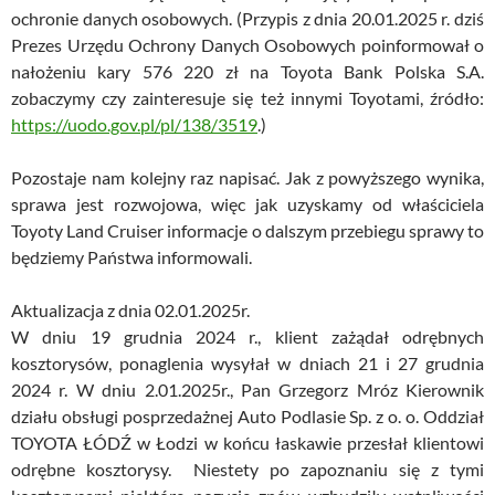
ochronie danych osobowych. (Przypis z dnia 20.01.2025 r. dziś
Prezes Urzędu Ochrony Danych Osobowych poinformował o
nałożeniu kary 576 220 zł na Toyota Bank Polska S.A.
zobaczymy czy zainteresuje się też innymi Toyotami, źródło:
https://uodo.gov.pl/pl/138/3519
.)
Pozostaje nam kolejny raz napisać. Jak z powyższego wynika,
sprawa jest rozwojowa, więc jak uzyskamy od właściciela
Toyoty Land Cruiser informacje o dalszym przebiegu sprawy to
będziemy Państwa informowali.
Aktualizacja z dnia 02.01.2025r.
W dniu 19 grudnia 2024 r., klient zażądał odrębnych
kosztorysów, ponaglenia wysyłał w dniach 21 i 27 grudnia
2024 r. W dniu 2.01.2025r., Pan Grzegorz Mróz Kierownik
działu obsługi posprzedażnej Auto Podlasie Sp. z o. o. Oddział
TOYOTA ŁÓDŹ w Łodzi w końcu łaskawie przesłał klientowi
odrębne kosztorysy. Niestety po zapoznaniu się z tymi