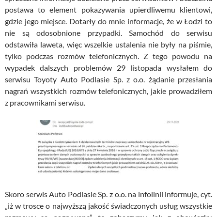
postawa to element pokazywania upierdliwemu klientowi,
gdzie jego miejsce. Dotarły do mnie informacje, że w Łodzi to
nie są odosobnione przypadki. Samochód do serwisu
odstawiła laweta, więc wszelkie ustalenia nie były na piśmie,
tylko podczas rozmów telefonicznych. Z tego powodu na
wypadek dalszych problemów 29 listopada wysłałem do
serwisu Toyoty Auto Podlasie Sp. z o.o. żądanie przesłania
nagrań wszystkich rozmów telefonicznych, jakie prowadziłem
z pracownikami serwisu.
Skoro serwis Auto Podlasie Sp. z o.o. na infolinii informuje, cyt.
„iż w trosce o najwyższą jakość świadczonych usług wszystkie