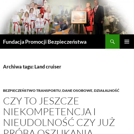
Przejdź
do
treści
Szukaj
Fundacja Promocji Bezpieczeństwa
MENU
GŁÓWN
Archiwa tagu: Land cruiser
BEZPIECZEŃSTWO TRANSPORTU
,
DANE OSOBOWE
,
DZIAŁALNOŚĆ
CZY TO JESZCZE
NIEKOMPETENCJA I
NIEUDOLNOŚĆ CZY JUŻ
PRÓBA OSZUKANIA