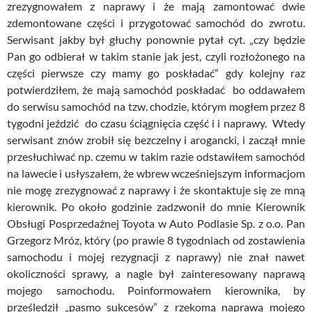
zrezygnowałem z naprawy i że mają zamontować dwie
zdemontowane części i przygotować samochód do zwrotu.
Serwisant jakby był głuchy ponownie pytał cyt. „czy będzie
Pan go odbierał w takim stanie jak jest, czyli rozłożonego na
części pierwsze czy mamy go poskładać” gdy kolejny raz
potwierdziłem, że mają samochód poskładać bo oddawałem
do serwisu samochód na tzw. chodzie, którym mogłem przez 8
tygodni jeździć do czasu ściągnięcia część i i naprawy. Wtedy
serwisant znów zrobił się bezczelny i arogancki, i zaczął mnie
przesłuchiwać np. czemu w takim razie odstawiłem samochód
na lawecie i usłyszałem, że wbrew wcześniejszym informacjom
nie mogę zrezygnować z naprawy i że skontaktuje się ze mną
kierownik. Po około godzinie zadzwonił do mnie Kierownik
Obsługi Posprzedażnej Toyota w Auto Podlasie Sp. z o.o. Pan
Grzegorz Mróz, który (po prawie 8 tygodniach od zostawienia
samochodu i mojej rezygnacji z naprawy) nie znał nawet
okoliczności sprawy, a nagle był zainteresowany naprawą
mojego samochodu. Poinformowałem kierownika, by
prześledził „pasmo sukcesów” z rzekomą naprawą mojego