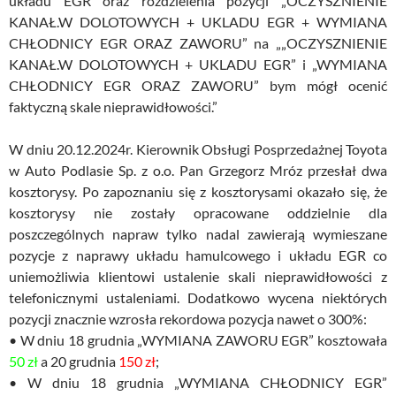
układu EGR oraz rozdzielenia pozycji „OCZYSZNIENIE
KANAŁ.W DOLOTOWYCH + UKLADU EGR + WYMIANA
CHŁODNICY EGR ORAZ ZAWORU” na „„OCZYSZNIENIE
KANAŁ.W DOLOTOWYCH + UKLADU EGR” i „WYMIANA
CHŁODNICY EGR ORAZ ZAWORU” bym mógł ocenić
faktyczną skale nieprawidłowości.”
W dniu 20.12.2024r. Kierownik Obsługi Posprzedażnej Toyota
w Auto Podlasie Sp. z o.o. Pan Grzegorz Mróz przesłał dwa
kosztorysy. Po zapoznaniu się z kosztorysami okazało się, że
kosztorysy nie zostały opracowane oddzielnie dla
poszczególnych napraw tylko nadal zawierają wymieszane
pozycje z naprawy układu hamulcowego i układu EGR co
uniemożliwia klientowi ustalenie skali nieprawidłowości z
telefonicznymi ustaleniami. Dodatkowo wycena niektórych
pozycji znacznie wzrosła rekordowa pozycja nawet o 300%:
• W dniu 18 grudnia „WYMIANA ZAWORU EGR” kosztowała
50 zł
a 20 grudnia
150 zł
;
• W dniu 18 grudnia „WYMIANA CHŁODNICY EGR”