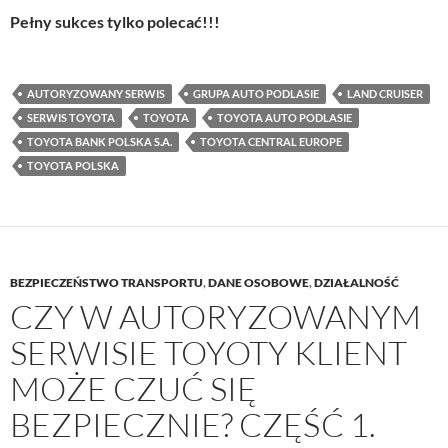
Pełny sukces tylko polecać!!!
AUTORYZOWANY SERWIS
GRUPA AUTO PODLASIE
LAND CRUISER
SERWIS TOYOTA
TOYOTA
TOYOTA AUTO PODLASIE
TOYOTA BANK POLSKA S.A.
TOYOTA CENTRAL EUROPE
TOYOTA POLSKA
BEZPIECZEŃSTWO TRANSPORTU
,
DANE OSOBOWE
,
DZIAŁALNOŚĆ
CZY W AUTORYZOWANYM
SERWISIE TOYOTY KLIENT
MOŻE CZUĆ SIĘ
BEZPIECZNIE? CZĘŚĆ 1.