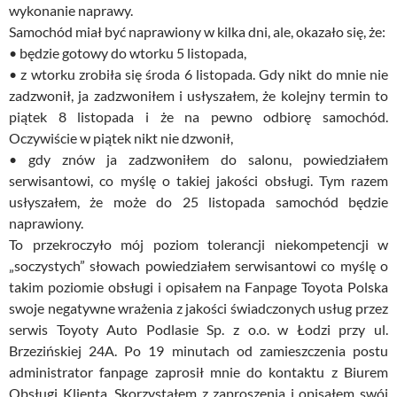
wykonanie naprawy.
Samochód miał być naprawiony w kilka dni, ale, okazało się, że:
• będzie gotowy do wtorku 5 listopada,
• z wtorku zrobiła się środa 6 listopada. Gdy nikt do mnie nie
zadzwonił, ja zadzwoniłem i usłyszałem, że kolejny termin to
piątek 8 listopada i że na pewno odbiorę samochód.
Oczywiście w piątek nikt nie dzwonił,
• gdy znów ja zadzwoniłem do salonu, powiedziałem
serwisantowi, co myślę o takiej jakości obsługi. Tym razem
usłyszałem, że może do 25 listopada samochód będzie
naprawiony.
To przekroczyło mój poziom tolerancji niekompetencji w
„soczystych” słowach powiedziałem serwisantowi co myślę o
takim poziomie obsługi i opisałem na Fanpage Toyota Polska
swoje negatywne wrażenia z jakości świadczonych usług przez
serwis Toyoty Auto Podlasie Sp. z o.o. w Łodzi przy ul.
Brzezińskiej 24A. Po 19 minutach od zamieszczenia postu
administrator fanpage zaprosił mnie do kontaktu z Biurem
Obsługi Klienta. Skorzystałem z zaproszenia i opisałem swój