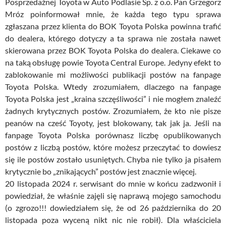
Posprzedażnej Toyota w Auto Podlasie Sp. z o.o. Pan Grzegorz
Mróz poinformował mnie, że każda tego typu sprawa
zgłaszana przez klienta do BOK Toyota Polska powinna trafić
do dealera, którego dotyczy a ta sprawa nie została nawet
skierowana przez BOK Toyota Polska do dealera. Ciekawe co
na taką obsługę powie Toyota Central Europe. Jedyny efekt to
zablokowanie mi możliwości publikacji postów na fanpage
Toyota Polska. Wtedy zrozumiałem, dlaczego na fanpage
Toyota Polska jest „kraina szczęśliwości” i nie mogłem znaleźć
żadnych krytycznych postów. Zrozumiałem, że kto nie pisze
peanów na cześć Toyoty, jest blokowany, tak jak ja. Jeśli na
fanpage Toyota Polska porównasz liczbę opublikowanych
postów z liczbą postów, które możesz przeczytać to dowiesz
się ile postów zostało usuniętych. Chyba nie tylko ja pisałem
krytycznie bo „znikających” postów jest znacznie więcej.
20 listopada 2024 r. serwisant do mnie w końcu zadzwonił i
powiedział, że właśnie zajęli się naprawą mojego samochodu
(o zgrozo!!! dowiedziałem się, że od 26 października do 20
listopada poza wyceną nikt nic nie robił). Dla właściciela