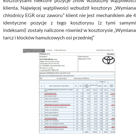
kosztorysami niektóre pozycje znów wzbudziły wątpliwości
klienta. Najwięcej wątpliwości wzbudził kosztorys „Wymiana
chłodnicy EGR oraz zaworu” klient nie jest mechanikiem ale 4
identyczne pozycje z tego kosztorysu (z tymi samymi
indeksami) zostały naliczone również w kosztorysie „Wymiana
tarcz i klocków hamulcowych osi przedniej”