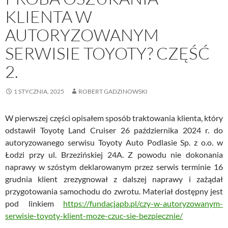
KLIENTA W
AUTORYZOWANYM
SERWISIE TOYOTY? CZĘŚĆ
2.
1 STYCZNIA, 2025
ROBERT GADZINOWSKI
W pierwszej części opisałem sposób traktowania klienta, który
odstawił Toyotę Land Cruiser 26 października 2024 r. do
autoryzowanego serwisu Toyoty Auto Podlasie Sp. z o.o. w
Łodzi przy ul. Brzezińskiej 24A. Z powodu nie dokonania
naprawy w szóstym deklarowanym przez serwis terminie 16
grudnia klient zrezygnował z dalszej naprawy i zażądał
przygotowania samochodu do zwrotu. Materiał dostępny jest
pod linkiem
https://fundacjapb.pl/czy-w-autoryzowanym-
serwisie-toyoty-klient-moze-czuc-sie-bezpiecznie/