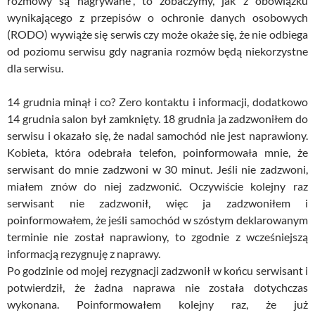
rozmowy są nagrywane”, to zobaczymy, jak z obowiązku
wynikającego z przepisów o ochronie danych osobowych
(RODO) wywiąże się serwis czy może okaże się, że nie odbiega
od poziomu serwisu gdy nagrania rozmów będą niekorzystne
dla serwisu.
14 grudnia minął i co? Zero kontaktu i informacji, dodatkowo
14 grudnia salon był zamknięty. 18 grudnia ja zadzwoniłem do
serwisu i okazało się, że nadal samochód nie jest naprawiony.
Kobieta, która odebrała telefon, poinformowała mnie, że
serwisant do mnie zadzwoni w 30 minut. Jeśli nie zadzwoni,
miałem znów do niej zadzwonić. Oczywiście kolejny raz
serwisant nie zadzwonił, więc ja zadzwoniłem i
poinformowałem, że jeśli samochód w szóstym deklarowanym
terminie nie został naprawiony, to zgodnie z wcześniejszą
informacją rezygnuję z naprawy.
Po godzinie od mojej rezygnacji zadzwonił w końcu serwisant i
potwierdził, że żadna naprawa nie została dotychczas
wykonana. Poinformowałem kolejny raz, że już