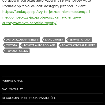
opracowanych przez autoryzowany serwis Toyoty Auto
Podlasie Sp. z o.o. w Łodzi dostępny jest pod linkiem:
https://fundacjapb.pl/czy-to-jeszcze-niekompetencja-i-
nieudolnosc-czy-juz-proba-oszukania-klienta-w-
autoryzowanym-serwisie-toyoty/
AUTORYZOWANY SERWIS
LAND CRUISER
SERWIS TOYOTA
TOYOTA
TOYOTA AUTO PODLASIE
TOYOTA CENTRAL EUROPE
TOYOTA POLSKA
WESPRZYJ NAS.
WOLONTARIAT
REGULAMIN I POLITYKA PRYWATNOŚCI.