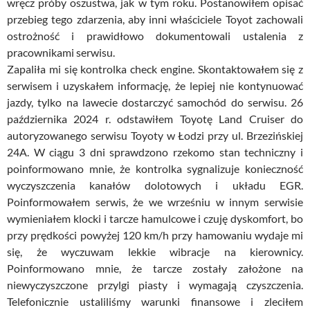
wręcz próby oszustwa, jak w tym roku. Postanowiłem opisać
przebieg tego zdarzenia, aby inni właściciele Toyot zachowali
ostrożność i prawidłowo dokumentowali ustalenia z
pracownikami serwisu.
Zapaliła mi się kontrolka check engine. Skontaktowałem się z
serwisem i uzyskałem informację, że lepiej nie kontynuować
jazdy, tylko na lawecie dostarczyć samochód do serwisu. 26
października 2024 r. odstawiłem Toyotę Land Cruiser do
autoryzowanego serwisu Toyoty w Łodzi przy ul. Brzezińskiej
24A. W ciągu 3 dni sprawdzono rzekomo stan techniczny i
poinformowano mnie, że kontrolka sygnalizuje konieczność
wyczyszczenia kanałów dolotowych i układu EGR.
Poinformowałem serwis, że we wrześniu w innym serwisie
wymieniałem klocki i tarcze hamulcowe i czuję dyskomfort, bo
przy prędkości powyżej 120 km/h przy hamowaniu wydaje mi
się, że wyczuwam lekkie wibracje na kierownicy.
Poinformowano mnie, że tarcze zostały założone na
niewyczyszczone przylgi piasty i wymagają czyszczenia.
Telefonicznie ustaliliśmy warunki finansowe i zleciłem