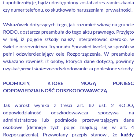
i upubliczniły je, bądź udostępniony został adres zamieszkania
czy numer telefonu, co skutkowało naruszeniami prywatności.
Wskazówek dotyczących tego, jak rozumieć
szkodę
na gruncie
RODO, dostarcza preambuła do tego aktu prawnego. Przyjęto
w niej, iż pojęcie
szkody
należy interpretować szeroko, w
świetle orzecznictwa Trybunału Sprawiedliwości, w sposób w
pełni odzwierciedlający cele Rozporządzenia. W preambule
wskazano również, iż osoby, których dane dotyczą, powinny
uzyskać
pełne
i
skuteczne
odszkodowanie za poniesione szkody.
PODMIOTY, KTÓRE MOGĄ PONIEŚĆ
ODPOWIEDZIALNOŚĆ ODSZKODOWAWCZĄ
Jak wprost wynika z treści art. 82 ust. 2 RODO,
odpowiedzialność odszkodowawcza spoczywa na
administratorze lub podmiocie przetwarzającym dane
osobowe (definicje tych pojęć znajdują się w art. 4
Rozporządzenia). Przywołany przepis stanowi, że
każdy