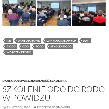
ABI
DANE OSOBOWE
DANYCH OSOBOWYCH
DDIP
GIODO
ODO
RODO
SZKOLENIE ODO
WDROŻENIE RODO
DANE OSOBOWE
,
DZIAŁALNOŚĆ
,
SZKOLENIA
SZKOLENIE ODO DO RODO
W POWIDZU.
11 LUTEGO, 2018
ROBERT GADZINOWSKI