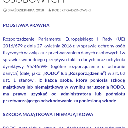
8 PAŹDZIERNIKA, 2018
ROBERT GADZINOWSKI
PODSTAWA PRAWNA
Rozporządzenie Parlamentu Europejskiego i Rady (UE)
2016/679 z dnia 27 kwietnia 2016 r. w sprawie ochrony osób
fizycznych w związku z przetwarzaniem danych osobowych i w
sprawie swobodnego przepływu takich danych oraz uchylenia
dyrektywy 95/46/WE (ogólne rozporządzenie o ochronie
danych) (dalej jako: „
RODO
” lub „
Rozporządzenie
”) w art. 82
ust. 1 stanowi, iż
każda osoba, która poniosła szkodę
majątkową lub niemajątkową w wyniku naruszenia RODO,
ma prawo uzyskać od administratora lub podmiotu
przetwarzającego odszkodowanie za poniesioną szkodę
.
SZKODA MAJĄTKOWA I NIEMAJĄTKOWA
RODO przewiduje prawo do dochodzenia odszkodowania