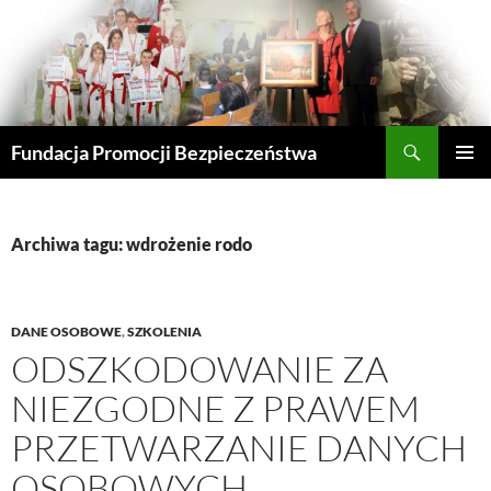
Przejdź
do
treści
Szukaj
Fundacja Promocji Bezpieczeństwa
MENU
GŁÓWN
Archiwa tagu: wdrożenie rodo
DANE OSOBOWE
,
SZKOLENIA
ODSZKODOWANIE ZA
NIEZGODNE Z PRAWEM
PRZETWARZANIE DANYCH
OSOBOWYCH