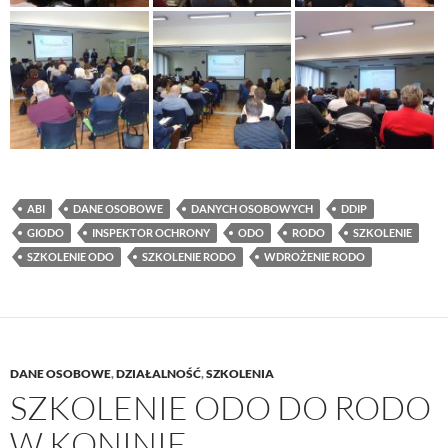
ABI
DANE OSOBOWE
DANYCH OSOBOWYCH
DDIP
GIODO
INSPEKTOR OCHRONY
ODO
RODO
SZKOLENIE
SZKOLENIE ODO
SZKOLENIE RODO
WDROŻENIE RODO
DANE OSOBOWE
,
DZIAŁALNOŚĆ
,
SZKOLENIA
SZKOLENIE ODO DO RODO
W KONINIE